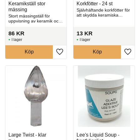
Keramikställ stor
Korkfötter - 24 st
mässing
Självhäftande korkfötter för
att skydda keramiska
Stort mässingställ för
föremål och möbler mot
uppvisning av keramik och
repor och slitage.
dekorativa föremål.
86
KR
13
KR
I lager
I lager
Köp
Köp
Lägg till i favoriter
Lägg t
Large Twist - klar
Lee's Liquid Soup -