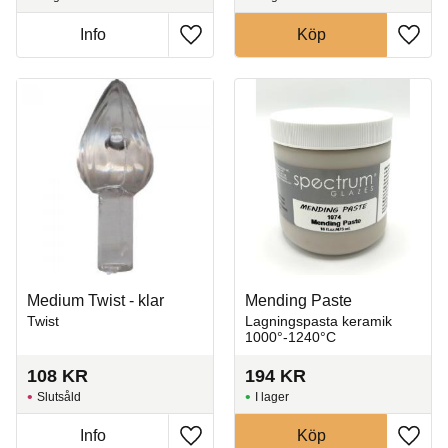
Info
Köp
Lägg till i favoriter
Lägg t
Medium Twist - klar
Mending Paste
Twist
Lagningspasta keramik
1000°-1240°C
108
KR
194
KR
Slutsåld
I lager
Info
Köp
Lägg till i favoriter
Lägg t