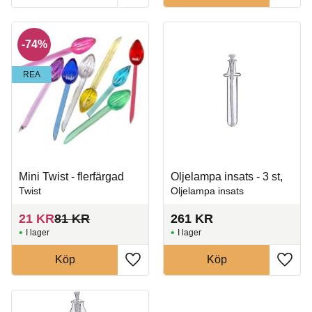
74
%
REA
Mini Twist - flerfärgad
Oljelampa insats - 3 st,
Twist
Oljelampa insats
21
KR
81
KR
261
KR
I lager
I lager
Köp
Köp
Lägg till i favoriter
Lägg t