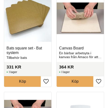
Bats square set - Bat
Canvas Board
system
En bärbar arbetsyta i
kanvas från Amaco för att
Tillbehör bats
knåda, rulla och arbeta
med lera. 25 x 25 x 0,6 cm.
331
KR
364
KR
I lager
I lager
Köp
Köp
Lägg till i favoriter
Lägg t