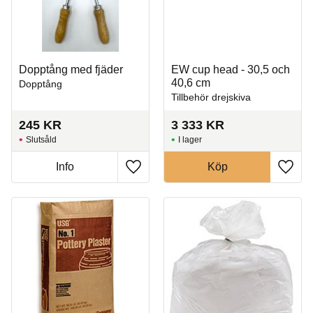
Dopptång med fjäder
EW cup head - 30,5 och
40,6 cm
Dopptång
Tillbehör drejskiva
245
KR
3 333
KR
Slutsåld
I lager
Info
Köp
Lägg till i favoriter
Lägg t