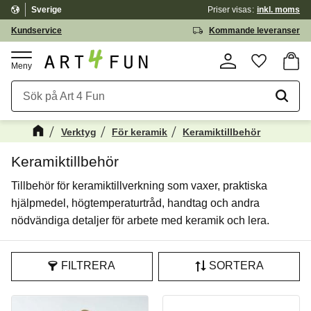
Sverige
Priser visas
inkl. moms
Meny
Kundservice
Kommande leveranser
Kundv
Favorite
Verktyg
För keramik
Keramiktillbehör
Keramiktillbehör
Tillbehör för keramiktillverkning som vaxer, praktiska
hjälpmedel, högtemperaturtråd, handtag och andra
nödvändiga detaljer för arbete med keramik och lera.
FILTRERA
SORTERA