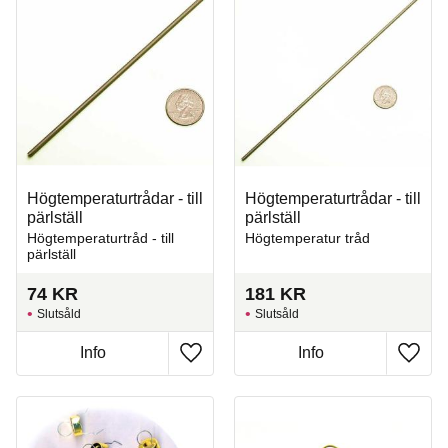
Högtemperaturtrådar - till
Högtemperaturtrådar - till
pärlställ
pärlställ
Högtemperaturtråd - till
Högtemperatur tråd
pärlställ
74
KR
181
KR
Slutsåld
Slutsåld
Info
Info
Lägg till i favoriter
Lägg t