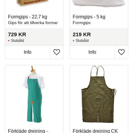
Formgips - 22,7 kg
Formgips - 5 kg
Gips för att tillverka formar
Formgips
729
KR
219
KR
Slutsåld
Slutsåld
Info
Info
Lägg till i favoriter
Lägg t
Förkläde drejning -
Förkläde drejning CK