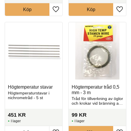
Köp
Köp
Lägg till i favoriter
Lägg t
Högtemperatur stavar
Högtemperatur tråd 0,5
mm - 3 m
Högtemperaturstavar i
nichrometråd - 5 st
Tråd för tillverkning av öglor
och krokar vid bränning av
smycken och små
keramiska föremål.
451
KR
99
KR
I lager
I lager