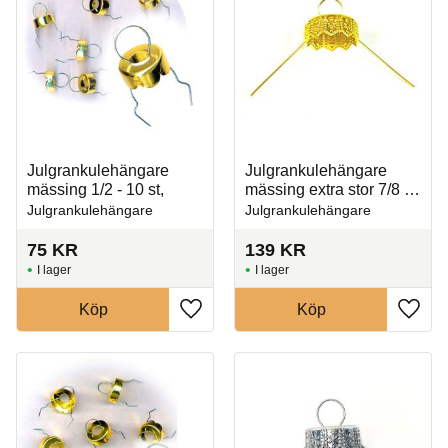
Julgrankulehängare
Julgrankulehängare
mässing 1/2 - 10 st,
mässing extra stor 7/8 -
10 st,
Julgrankulehängare
Julgrankulehängare
75
KR
139
KR
I lager
I lager
Köp
Köp
Lägg till i favoriter
Lägg t