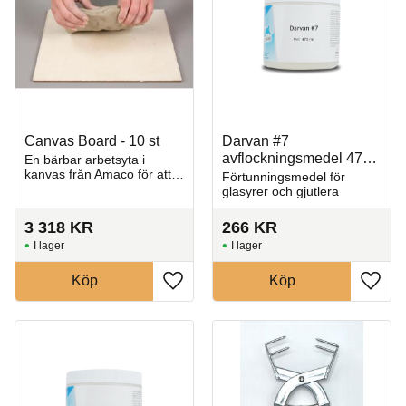
Canvas Board - 10 st
Darvan #7
avflockningsmedel 473
En bärbar arbetsyta i
kanvas från Amaco för att
ml
Förtunningsmedel för
knåda, rulla och arbeta
glasyrer och gjutlera
med lera. 25 x 25 x 0,6 cm.
3 318
KR
266
KR
I lager
I lager
Köp
Köp
Lägg till i favoriter
Lägg t