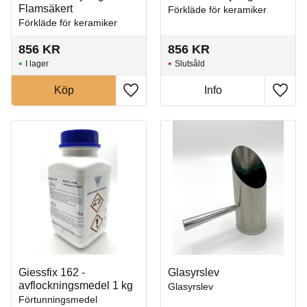
Flamsäkert
Förkläde för keramiker
Förkläde för keramiker
856
KR
856
KR
I lager
Slutsåld
Köp
Info
Lägg till i favoriter
Lägg t
Giessfix 162 -
Glasyrslev
avflockningsmedel 1 kg
Glasyrslev
Förtunningsmedel