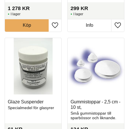
1 278
KR
299
KR
I lager
I lager
Köp
Info
Lägg till i favoriter
Lägg t
Glaze Suspender
Gummistoppar - 2,5 cm -
10 st,
Specialmedel för glasyrer
Små gummistoppar till
sparbössor och liknande.