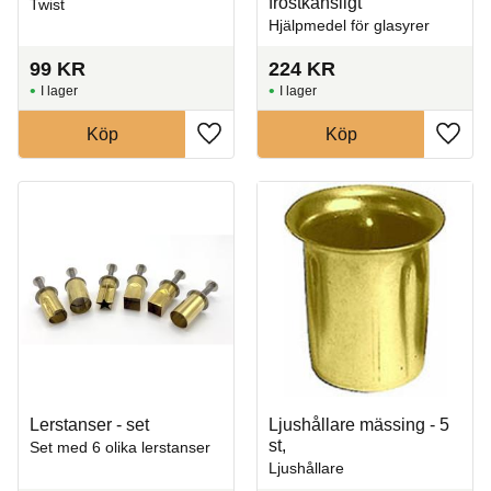
frostkänsligt
Twist
Hjälpmedel för glasyrer
99
KR
224
KR
I lager
I lager
Köp
Köp
Lägg till i favoriter
Lägg t
Lerstanser - set
Ljushållare mässing - 5
st,
Set med 6 olika lerstanser
Ljushållare