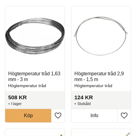
Högtemperatur tråd 1,63
Högtemperatur tråd 2,9
mm - 3 m
mm - 1,5 m
Högtemperatur tråd
Högtemperatur tråd
508
KR
124
KR
I lager
Slutsåld
Köp
Info
Lägg till i favoriter
Lägg t