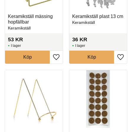
Keramikställ mässing
Keramikställ plast 13 cm
hopfällbar
Keramikställ
Keramikställ
53
KR
36
KR
I lager
I lager
Köp
Köp
Lägg till i favoriter
Lägg t