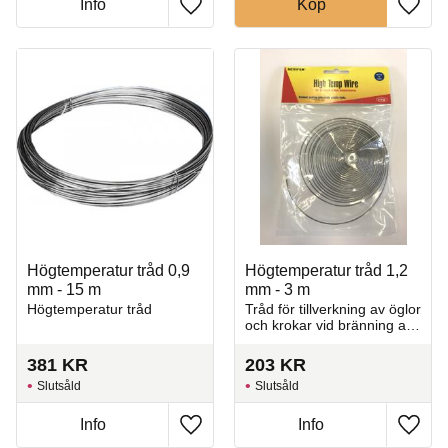
Info
Köp
Lägg till i favoriter
Lägg t
Högtemperatur tråd 0,9
Högtemperatur tråd 1,2
mm - 15 m
mm - 3 m
Högtemperatur tråd
Tråd för tillverkning av öglor
och krokar vid bränning av
smycken och små
keramiska föremål.
381
KR
203
KR
Slutsåld
Slutsåld
Info
Info
Lägg till i favoriter
Lägg t