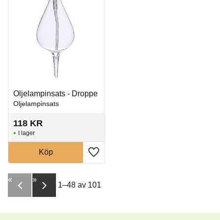
Oljelampinsats - Droppe
Oljelampinsats
118
KR
I lager
Köp
Lägg till i favoriter
«
»
1–
48
av
101