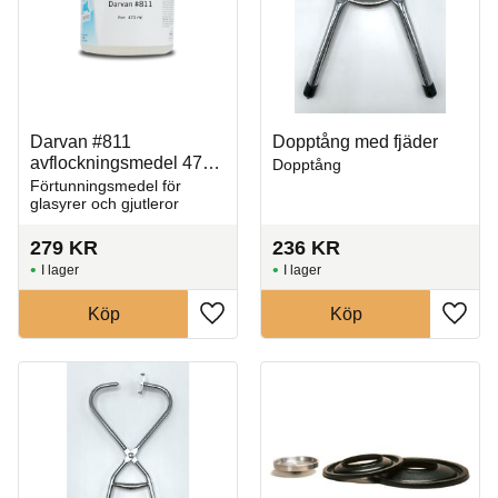
Darvan #811
Dopptång med fjäder
avflockningsmedel 473
Dopptång
ml
Förtunningsmedel för
glasyrer och gjutleror
279
KR
236
KR
I lager
I lager
Köp
Köp
Lägg till i favoriter
Lägg t