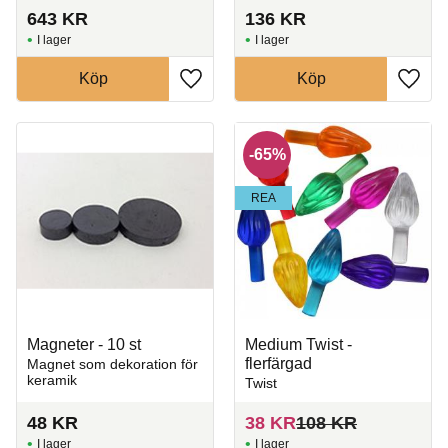
643
KR
136
KR
I lager
I lager
Köp
Köp
Lägg till i favoriter
Lägg t
65
%
REA
Magneter - 10 st
Medium Twist -
flerfärgad
Magnet som dekoration för
keramik
Twist
48
KR
38
KR
108
KR
I lager
I lager