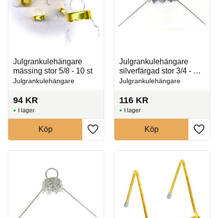
Julgrankulehängare
Julgrankulehängare
mässing stor 5/8 - 10 st
silverfärgad stor 3/4 - 10
st
Julgrankulehängare
Julgrankulehängare
94
KR
116
KR
I lager
I lager
Köp
Köp
Lägg till i favoriter
Lägg t