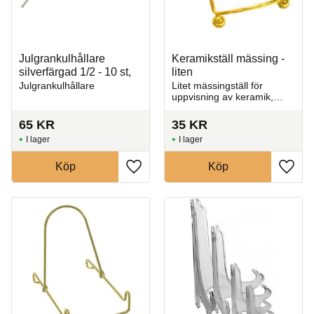
Julgrankulhållare
Keramikställ mässing -
silverfärgad 1/2 - 10 st,
liten
Julgrankulhållare
Litet mässingställ för
uppvisning av keramik,
tallrikar och kakel.
65
KR
35
KR
I lager
I lager
Köp
Köp
Lägg till i favoriter
Lägg t