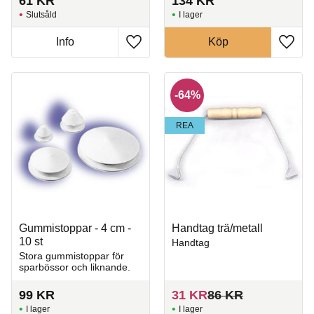
61
KR
134
KR
Slutsåld
I lager
Info
Köp
Lägg till i favoriter
Lägg t
64
%
REA
Gummistoppar - 4 cm -
Handtag trä/metall
10 st
Handtag
Stora gummistoppar för
sparbössor och liknande.
99
KR
31
KR
86
KR
I lager
I lager