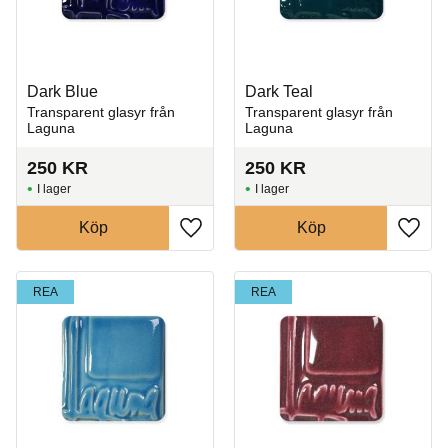
Dark Blue
Dark Teal
Transparent glasyr från
Transparent glasyr från
Laguna
Laguna
250
KR
250
KR
I lager
I lager
Köp
Köp
Lägg till i favoriter
Lägg t
REA
REA