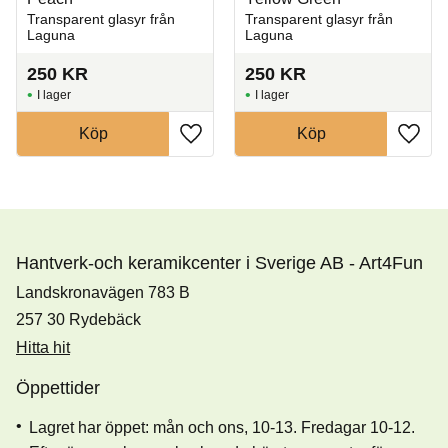
Transparent glasyr från
Transparent glasyr från
Laguna
Laguna
250
KR
250
KR
I lager
I lager
Köp
Köp
Lägg till i favoriter
Lägg t
Hantverk-och keramikcenter i Sverige AB - Art4Fun
Landskronavägen 783 B
257 30 Rydebäck
Hitta hit
Öppettider
Lagret har öppet: mån och ons, 10-13. Fredagar 10-12.