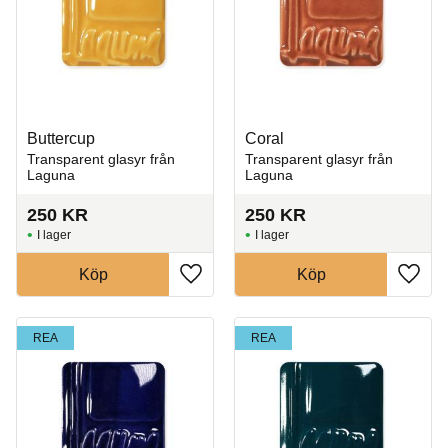
Buttercup
Coral
Transparent glasyr från
Transparent glasyr från
Laguna
Laguna
250
KR
250
KR
I lager
I lager
Köp
Köp
Lägg till i favoriter
Lägg t
REA
REA