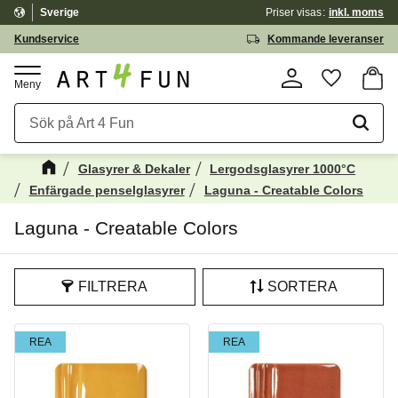
Sverige
Priser visas
inkl. moms
Meny
Kundservice
Kommande leveranser
Kundv
Favorite
Glasyrer & Dekaler
Lergodsglasyrer 1000°C
Enfärgade penselglasyrer
Laguna - Creatable Colors
Laguna - Creatable Colors
FILTRERA
SORTERA
REA
REA