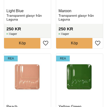
Light Blue
Maroon
Transparent glasyr från
Transparent glasyr från
Laguna
Laguna
250
KR
250
KR
I lager
I lager
Köp
Köp
Lägg till i favoriter
Lägg t
REA
REA
Peach
Yellow Green