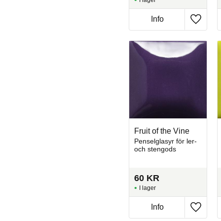
I lager
Info
Lägg til
Fruit of the Vine
Penselglasyr för ler-
och stengods
60
KR
I lager
Info
Lägg til