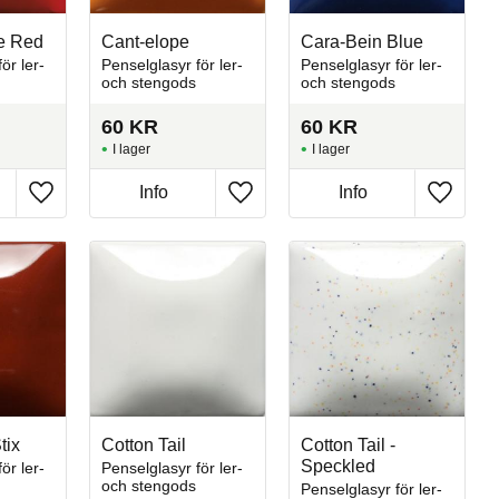
e Red
Cant-elope
Cara-Bein Blue
ör ler-
Penselglasyr för ler-
Penselglasyr för ler-
och stengods
och stengods
60
KR
60
KR
I lager
I lager
Info
Info
Lägg till i favoriter
Lägg till i favoriter
Lägg till
tix
Cotton Tail
Cotton Tail -
Speckled
ör ler-
Penselglasyr för ler-
och stengods
Penselglasyr för ler-