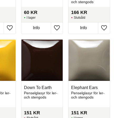
och stengods
60
KR
166
KR
I lager
Slutsåld
Info
Info
Lägg till i favoriter
Lägg till i favoriter
Lägg till
Down To Earth
Elephant Ears
ör ler-
Penselglasyr för ler-
Penselglasyr för ler-
och stengods
och stengods
151
KR
151
KR