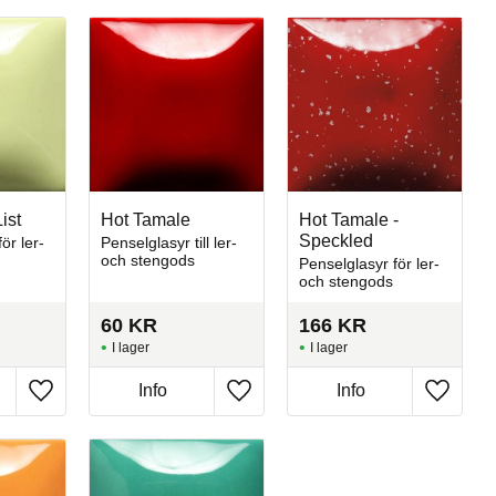
ist
Hot Tamale
Hot Tamale -
Speckled
ör ler-
Penselglasyr till ler-
och stengods
Penselglasyr för ler-
och stengods
60
KR
166
KR
I lager
I lager
Info
Info
Lägg till i favoriter
Lägg till i favoriter
Lägg till