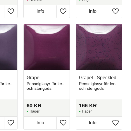
Slutsåld
I lager
Info
Info
Lägg till i favoriter
Lägg till i favoriter
Lägg till
Grapel
Grapel - Speckled
ör ler-
Penselglasyr för ler-
Penselglasyr för ler-
och stengods
och stengods
60
KR
166
KR
I lager
I lager
Info
Info
Lägg till i favoriter
Lägg till i favoriter
Lägg till