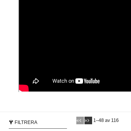
«
»
1–
48
av
116
FILTRERA