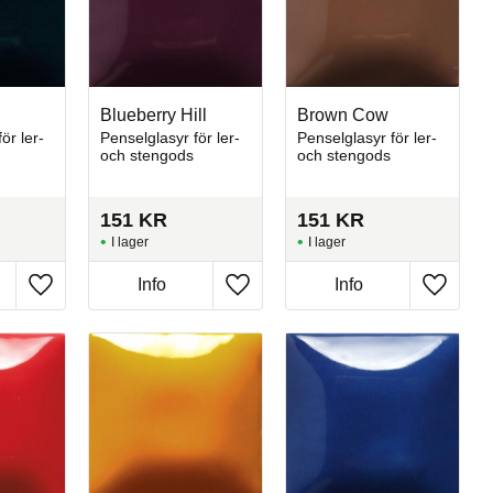
Blueberry Hill
Brown Cow
ör ler-
Penselglasyr för ler-
Penselglasyr för ler-
och stengods
och stengods
151
KR
151
KR
I lager
I lager
Info
Info
Lägg till i favoriter
Lägg till i favoriter
Lägg till