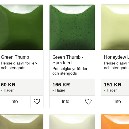
Green Thumb
Green Thumb -
Honeydew L
Speckled
Penselglasyr för ler-
Penselglasyr f
och stengods
och stengods
Penselglasyr för ler-
och stengods
60
KR
166
KR
151
KR
I lager
I lager
I lager
Info
Info
Info
l i favoriter
Lägg till i favoriter
Lägg till i favoriter