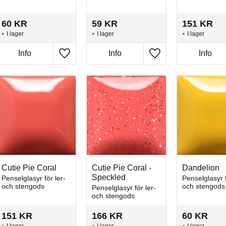
60
KR
59
KR
151
KR
I lager
I lager
I lager
Info
Info
Info
l i favoriter
Lägg till i favoriter
Lägg till i favoriter
Cutie Pie Coral
Cutie Pie Coral -
Dandelion
Speckled
Penselglasyr för ler-
Penselglasyr f
och stengods
och stengods
Penselglasyr för ler-
och stengods
151
KR
166
KR
60
KR