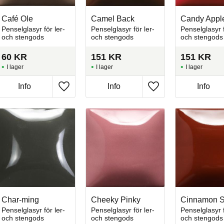
Café Ole
Camel Back
Candy Appl
Penselglasyr för ler-
Penselglasyr för ler-
Penselglasyr f
och stengods
och stengods
och stengods
60
KR
151
KR
151
KR
I lager
I lager
I lager
Info
Info
Info
l i favoriter
Lägg till i favoriter
Lägg till i favoriter
Char-ming
Cheeky Pinky
Cinnamon S
Penselglasyr för ler-
Penselglasyr för ler-
Penselglasyr f
och stengods
och stengods
och stengods