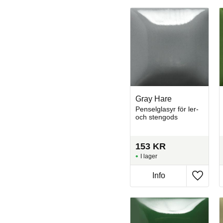
Gray Hare
Penselglasyr för ler-
och stengods
153
KR
I lager
Info
Lägg til