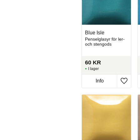
Blue Isle
Penselglasyr för ler-
och stengods
60
KR
I lager
Info
Lägg til