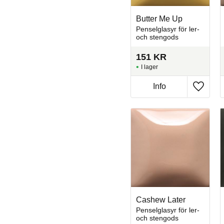
Butter Me Up
Penselglasyr för ler-
och stengods
151
KR
I lager
Info
Lägg til
Cashew Later
Penselglasyr för ler-
och stengods