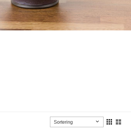
Välj sortering
Välj