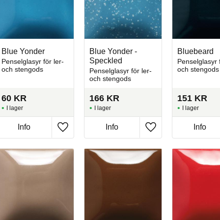
Blue Yonder
Blue Yonder -
Bluebeard
Speckled
Penselglasyr för ler-
Penselglasyr f
och stengods
och stengods
Penselglasyr för ler-
och stengods
60
KR
166
KR
151
KR
I lager
I lager
I lager
Info
Info
Info
l i favoriter
Lägg till i favoriter
Lägg till i favoriter