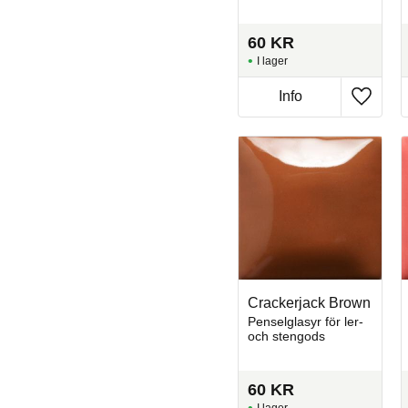
60
KR
I lager
Info
Lägg til
Crackerjack Brown
Penselglasyr för ler-
och stengods
60
KR