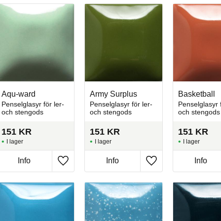
Aqu-ward
Army Surplus
Basketball
Penselglasyr för ler-
Penselglasyr för ler-
Penselglasyr f
och stengods
och stengods
och stengods
151
KR
151
KR
151
KR
I lager
I lager
I lager
Info
Info
Info
l i favoriter
Lägg till i favoriter
Lägg till i favoriter