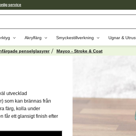
nlig service
rktyg
Akrylfärg
Smyckestillverkning
Ugnar & Utrus
nfärgade penselglasyrer
Mayco - Stroke & Coat
väl utvecklad
r) som kan brännas från
a färg, kolla under
får ett glansigt finish efter