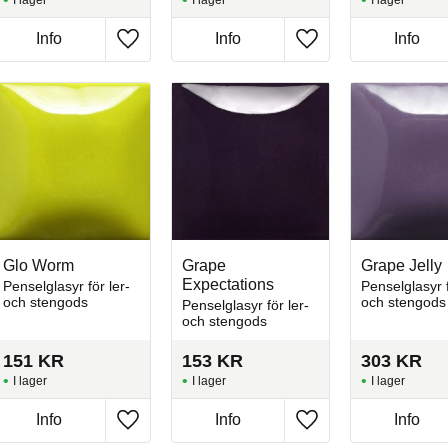
I lager
I lager
I lager
Info
Info
Info
l i favoriter
Lägg till i favoriter
Lägg till i favoriter
Glo Worm
Grape
Grape Jelly
Expectations
Penselglasyr för ler-
Penselglasyr f
och stengods
och stengods
Penselglasyr för ler-
och stengods
151
KR
153
KR
303
KR
I lager
I lager
I lager
Info
Info
Info
l i favoriter
Lägg till i favoriter
Lägg till i favoriter