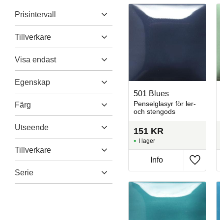
Prisintervall
Tillverkare
Mayco
114
59
2 270
Visa endast
Finns i lager
108
Egenskap
501 Blues
Doppglasyr
2
Penselglasyr för ler-
Färg
och stengods
Lergods
116
Beige
6
Utseende
Matsäker
116
151
KR
Blå
16
Penselglasyr
116
I lager
Blank
116
Tillverkare
Brun
9
Visa fler
Kristaller
26
Info
Grå
6
Lägg til
Mayco
116
Serie
Visa fler
Stroke&Coat
112