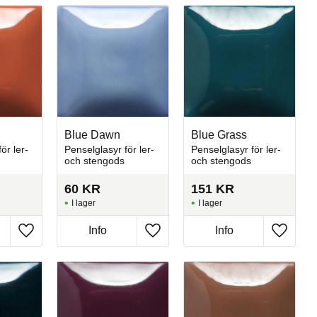
Blue Dawn
Blue Grass
ör ler-
Penselglasyr för ler-
Penselglasyr för ler-
och stengods
och stengods
60
KR
151
KR
I lager
I lager
Info
Info
Lägg till i favoriter
Lägg till i favoriter
Lägg till