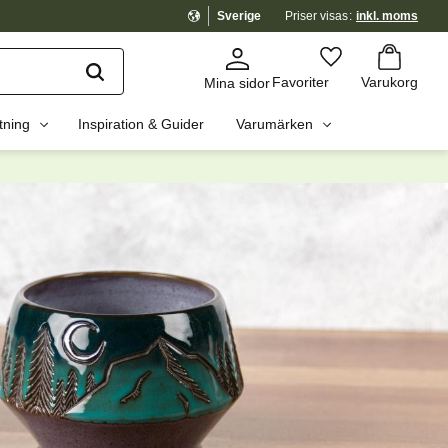
Sverige
Priser visas
inkl. moms
Kundvagn
Favoriter
Favoriter
Varukorg
Mina sidor
tning
Inspiration & Guider
Varumärken