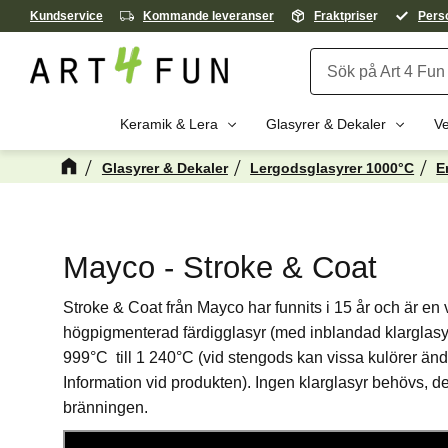
Kundservice
Kommande leveranser
Fraktprise
r
Perso
Keramik & Lera
Glasyrer & Dekaler
Ve
Glasyrer & Dekaler
Lergodsglasyrer 1000°C
E
Mayco - Stroke & Coat
Stroke & Coat från Mayco har funnits i 15 år och är en 
högpigmenterad färdigglasyr (med inblandad klarglasy
999°C till 1 240°C (vid stengods kan vissa kulörer ändr
Information vid produkten). Ingen klarglasyr behövs, den 
bränningen.