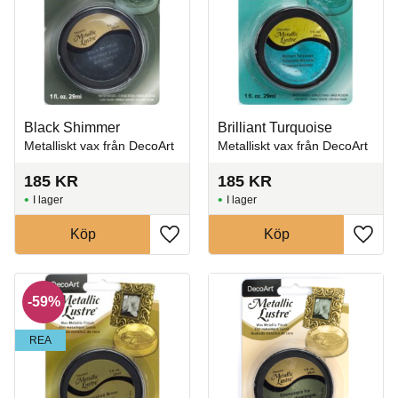
Black Shimmer
Brilliant Turquoise
Metalliskt vax från DecoArt
Metalliskt vax från DecoArt
185
KR
185
KR
I lager
I lager
Köp
Köp
Lägg till i favoriter
Lägg t
59
%
REA