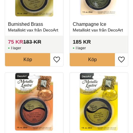
Burnished Brass
Champagne Ice
Metalliskt vax från DecoArt
Metalliskt vax från DecoArt
75
KR
183
KR
185
KR
I lager
I lager
Köp
Köp
Lägg till i favoriter
Lägg t