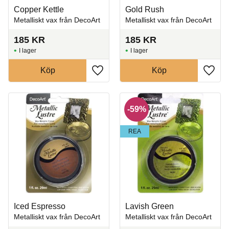
Copper Kettle
Gold Rush
Metalliskt vax från DecoArt
Metalliskt vax från DecoArt
185
KR
185
KR
I lager
I lager
Köp
Köp
Lägg till i favoriter
Lägg t
59
%
REA
Iced Espresso
Lavish Green
Metalliskt vax från DecoArt
Metalliskt vax från DecoArt