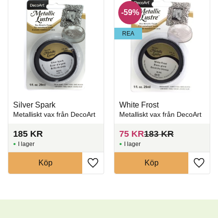
59
%
REA
Silver Spark
White Frost
Metalliskt vax från DecoArt
Metalliskt vax från DecoArt
185
KR
75
KR
183
KR
I lager
I lager
Köp
Köp
Lägg till i favoriter
Lägg t