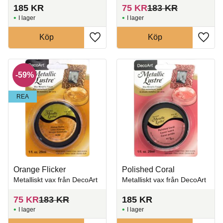
185
KR
75
KR
183
KR
I lager
I lager
Köp
Köp
Lägg till i favoriter
Lägg t
59
%
REA
Orange Flicker
Polished Coral
Metalliskt vax från DecoArt
Metalliskt vax från DecoArt
75
KR
183
KR
185
KR
I lager
I lager