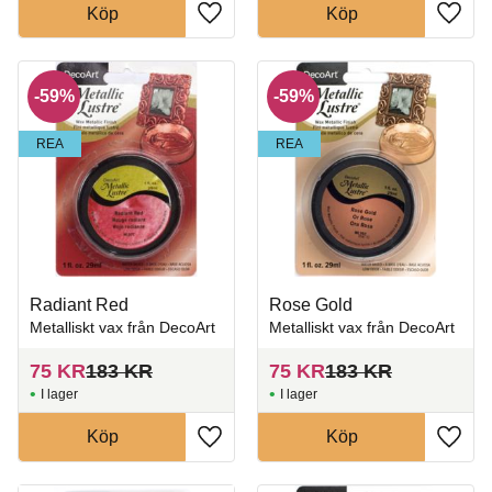
Köp
Köp
Lägg till i favoriter
Lägg t
59
%
59
%
REA
REA
Radiant Red
Rose Gold
Metalliskt vax från DecoArt
Metalliskt vax från DecoArt
75
KR
183
KR
75
KR
183
KR
I lager
I lager
Köp
Köp
Lägg till i favoriter
Lägg t