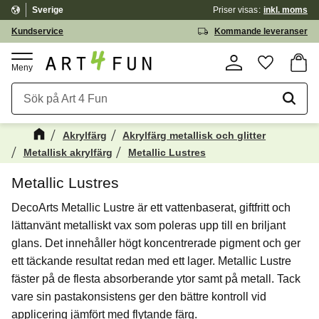
Sverige
Priser visas
inkl. moms
Meny
Kundservice
Kommande leveranser
Kundv
Favorite
Akrylfärg
Akrylfärg metallisk och glitter
Metallisk akrylfärg
Metallic Lustres
Metallic Lustres
DecoArts Metallic Lustre är ett vattenbaserat, giftfritt och
lättanvänt metalliskt vax som poleras upp till en briljant
glans. Det innehåller högt koncentrerade pigment och ger
ett täckande resultat redan med ett lager. Metallic Lustre
fäster på de flesta absorberande ytor samt på metall. Tack
vare sin pastakonsistens ger den bättre kontroll vid
applicering jämfört med flytande färg.