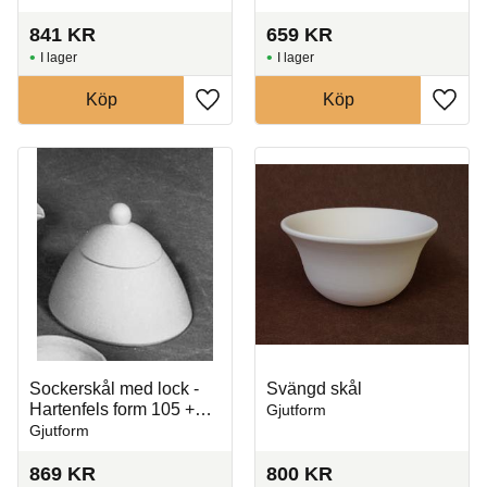
841
KR
659
KR
I lager
I lager
Köp
Köp
Lägg till i favoriter
Lägg t
Sockerskål med lock -
Svängd skål
Hartenfels form 105 +
Gjutform
105A
Gjutform
869
KR
800
KR