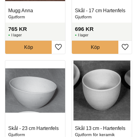
Mugg Anna
Skål - 17 cm Hartenfels
Gjutform
Gjutform
765
KR
696
KR
I lager
I lager
Köp
Köp
Lägg till i favoriter
Lägg t
Skål - 23 cm Hartenfels
Skål 13 cm - Hartenfels
Gjutform
Gjutform för keramik