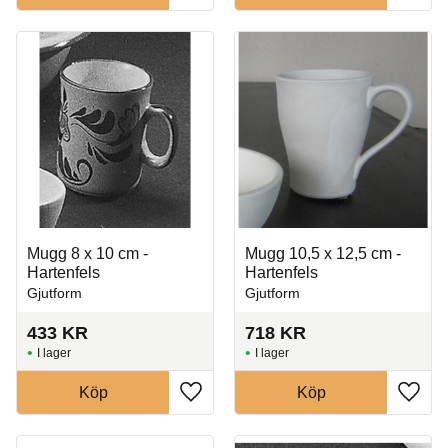
Mugg 8 x 10 cm -
Mugg 10,5 x 12,5 cm -
Hartenfels
Hartenfels
Gjutform
Gjutform
433
KR
718
KR
I lager
I lager
Köp
Köp
Lägg till i favoriter
Lägg t