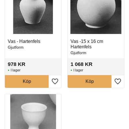
Vas - Hartenfels
Vas -15 x 16 cm
Hartenfels
Gjutform
Gjutform
978
KR
1 068
KR
I lager
I lager
Köp
Köp
Lägg till i favoriter
Lägg t