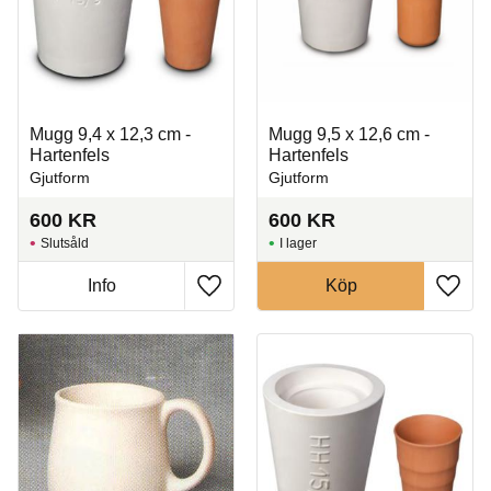
Mugg 9,4 x 12,3 cm -
Mugg 9,5 x 12,6 cm -
Hartenfels
Hartenfels
Gjutform
Gjutform
600
KR
600
KR
Slutsåld
I lager
Info
Köp
Lägg till i favoriter
Lägg t