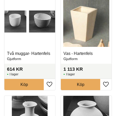
Två muggar- Hartenfels
Vas - Hartenfels
Gjutform
Gjutform
614
KR
1 113
KR
I lager
I lager
Köp
Köp
Lägg till i favoriter
Lägg t