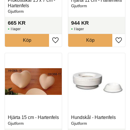
Frukostskål 15 x 7 cm -
Hjärta 11 cm - Hartenfels
Hartenfels
Gjutform
Gjutform
665
KR
944
KR
I lager
I lager
Köp
Köp
Lägg till i favoriter
Lägg t
Hjärta 15 cm - Hartenfels
Hundskål - Hartenfels
Gjutform
Gjutform