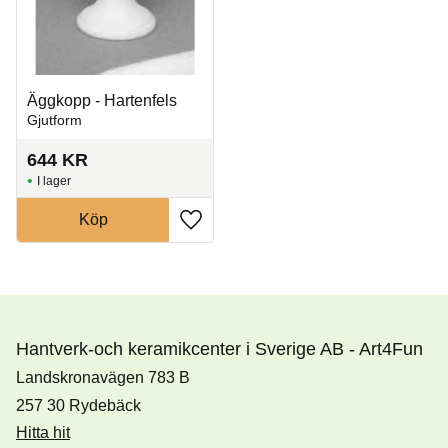
Äggkopp - Hartenfels
Gjutform
644
KR
I lager
Köp
Lägg till i favoriter
Hantverk-och keramikcenter i Sverige AB - Art4Fun
Landskronavägen 783 B
257 30 Rydebäck
Hitta hit