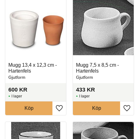
Mugg 13,4 x 12,3 cm -
Mugg 7,5 x 8,5 cm -
Hartenfels
Hartenfels
Gjutform
Gjutform
600
KR
433
KR
I lager
I lager
Köp
Köp
Lägg till i favoriter
Lägg t