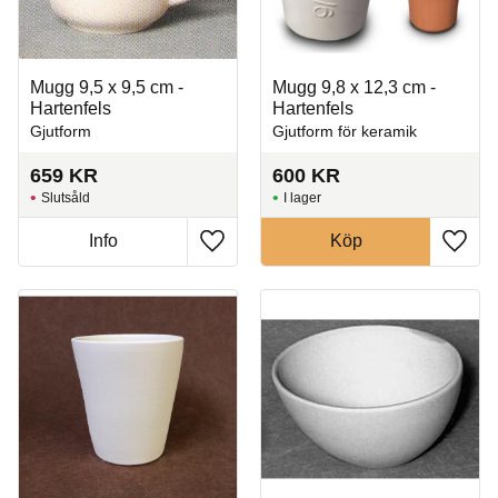
Mugg 9,5 x 9,5 cm -
Mugg 9,8 x 12,3 cm -
Hartenfels
Hartenfels
Gjutform
Gjutform för keramik
659
KR
600
KR
Slutsåld
I lager
Info
Köp
Lägg till i favoriter
Lägg t