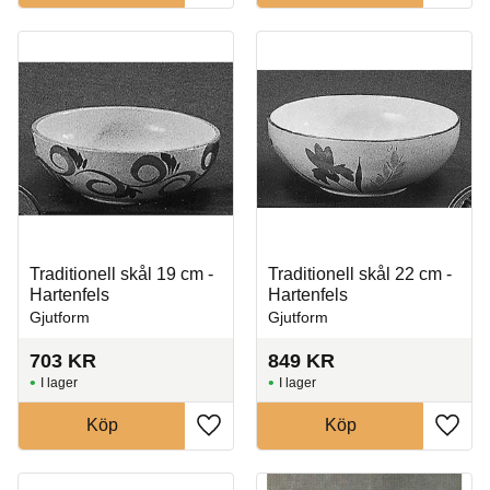
Traditionell skål 19 cm -
Traditionell skål 22 cm -
Hartenfels
Hartenfels
Gjutform
Gjutform
703
KR
849
KR
I lager
I lager
Köp
Köp
Lägg till i favoriter
Lägg t