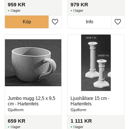
959
KR
979
KR
I lager
I lager
Köp
Info
Lägg till i favoriter
Lägg t
Jumbo mugg 12,5 x 9,5
Ljushållare 15 cm -
cm - Hartenfels
Hartenfels
Gjutform
Gjutform
659
KR
1 111
KR
I lager
I lager