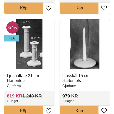
Köp
Köp
Lägg till i favoriter
Lägg t
34
%
REA
Ljushållare 21 cm -
Ljusskål 15 cm -
Hartenfels
Hartenfels
Gjutform
Gjutform
819
KR
1 248
KR
979
KR
I lager
I lager
Köp
Köp
Lägg till i favoriter
Lägg t