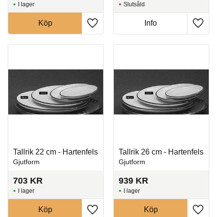
I lager
Slutsåld
Köp
Info
Lägg till i favoriter
Lägg t
Tallrik 22 cm - Hartenfels
Tallrik 26 cm - Hartenfels
Gjutform
Gjutform
703
KR
939
KR
I lager
I lager
Köp
Köp
Lägg till i favoriter
Lägg t