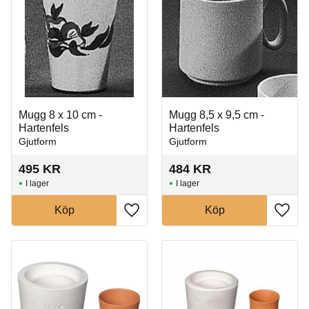
Mugg 8 x 10 cm -
Mugg 8,5 x 9,5 cm -
Hartenfels
Hartenfels
Gjutform
Gjutform
495
KR
484
KR
I lager
I lager
Köp
Köp
Lägg till i favoriter
Lägg t