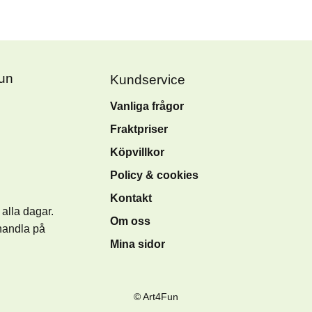
Fun
Kundservice
Vanliga frågor
Fraktpriser
Köpvillkor
Policy & cookies
Kontakt
alla dagar.
Om oss
handla på
Mina sidor
© Art4Fun