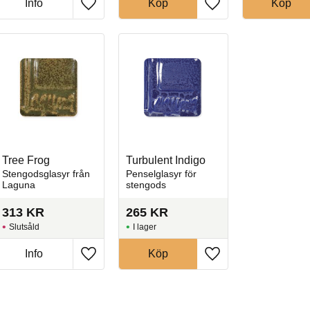
Info
Köp
Köp
l i favoriter
Lägg till i favoriter
Lägg till i favoriter
Tree Frog
Turbulent Indigo
Stengodsglasyr från
Penselglasyr för
Laguna
stengods
313
KR
265
KR
Slutsåld
I lager
Info
Köp
l i favoriter
Lägg till i favoriter
Lägg till i favoriter