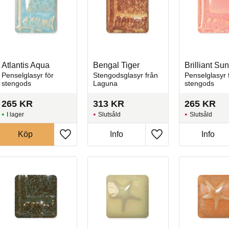
Atlantis Aqua
Bengal Tiger
Brilliant Su
Penselglasyr för
Stengodsglasyr från
Penselglasyr 
stengods
Laguna
stengods
265
KR
313
KR
265
KR
I lager
Slutsåld
Slutsåld
Köp
Info
Info
l i favoriter
Lägg till i favoriter
Lägg till i favoriter