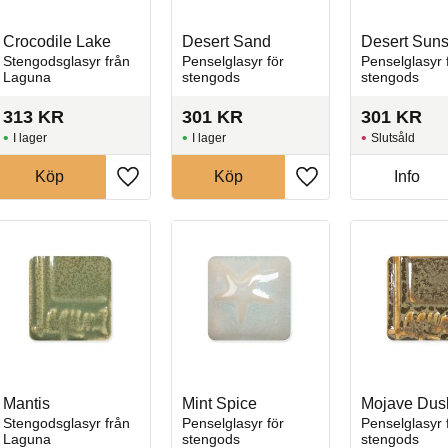
Crocodile Lake
Desert Sand
Desert Suns
Stengodsglasyr från
Penselglasyr för
Penselglasyr 
Laguna
stengods
stengods
313
KR
301
KR
301
KR
I lager
I lager
Slutsåld
Köp
Köp
Info
l i favoriter
Lägg till i favoriter
Lägg till i favoriter
Mantis
Mint Spice
Mojave Dus
Stengodsglasyr från
Penselglasyr för
Penselglasyr 
Laguna
stengods
stengods