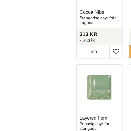
Cocoa Nibs
Stengodsglasyr från
Laguna
313
KR
Slutsåld
Info
Lägg til
Layered Fern
Penselglasyr för
stengods