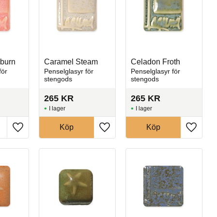
nburn
Caramel Steam
Celadon Froth
för
Penselglasyr för
Penselglasyr för
stengods
stengods
265
KR
265
KR
I lager
I lager
Köp
Köp
Lägg till i favoriter
Lägg till i favoriter
Lägg till