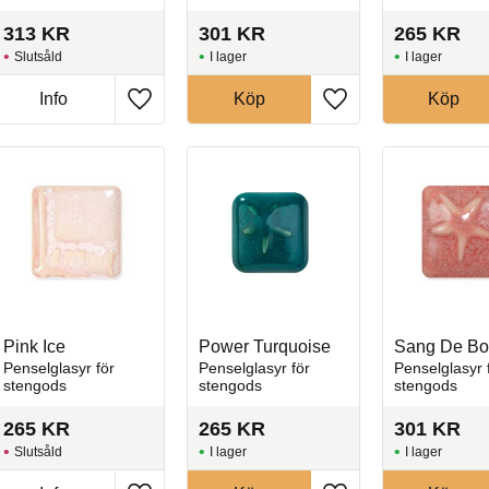
313
KR
301
KR
265
KR
Slutsåld
I lager
I lager
Info
Köp
Köp
l i favoriter
Lägg till i favoriter
Lägg till i favoriter
Pink Ice
Power Turquoise
Sang De Bo
Penselglasyr för
Penselglasyr för
Penselglasyr 
stengods
stengods
stengods
265
KR
265
KR
301
KR
Slutsåld
I lager
I lager