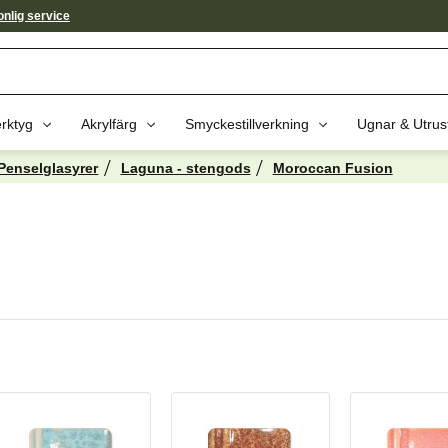
nlig service
rktyg
Akrylfärg
Smyckestillverkning
Ugnar & Utrus
Penselglasyrer
Laguna - stengods
Moroccan Fusion