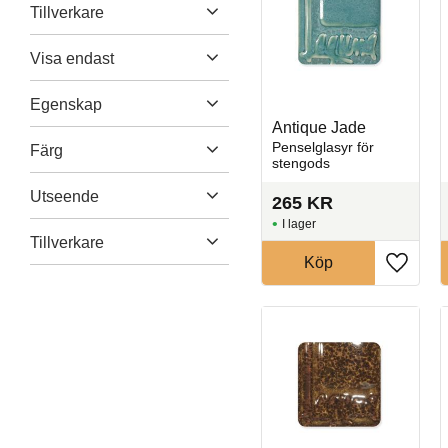
Tillverkare
Laguna Clay Company
265
313
Visa endast
27
Finns i lager
19
Egenskap
Antique Jade
Matsäker
27
Penselglasyr för
Färg
stengods
Penselglasyr
27
Beige
3
Utseende
Stengods
27
265
KR
Blå
6
I lager
Blank
26
Tillverkare
Brun
3
Matt
1
Köp
Grå
1
Lägg til
Laguna
27
Visa fler