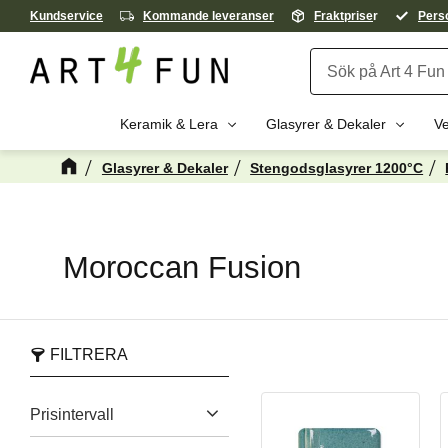
Kundservice
Kommande leveranser
Fraktprise
r
Perso
Keramik & Lera
Glasyrer & Dekaler
Ve
Glasyrer & Dekaler
Stengodsglasyrer 1200°C
Moroccan Fusion
FILTRERA
Prisintervall