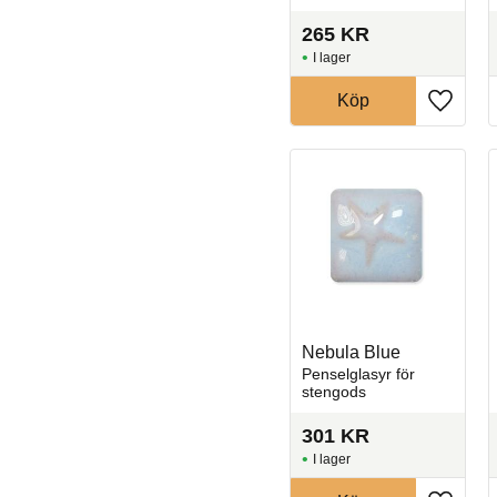
265
KR
I lager
Köp
Lägg til
Nebula Blue
Penselglasyr för
stengods
301
KR
I lager