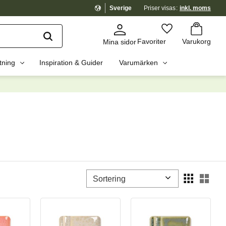
Sverige
Priser visas
inkl. moms
Kundvagn
Favoriter
Favoriter
Varukorg
Mina sidor
tning
Inspiration & Guider
Varumärken
Välj sortering
Välj