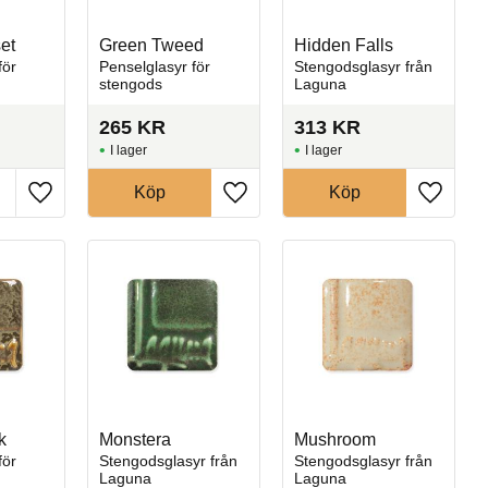
et
Green Tweed
Hidden Falls
för
Penselglasyr för
Stengodsglasyr från
stengods
Laguna
265
KR
313
KR
I lager
I lager
Köp
Köp
Lägg till i favoriter
Lägg till i favoriter
Lägg till
k
Monstera
Mushroom
för
Stengodsglasyr från
Stengodsglasyr från
Laguna
Laguna