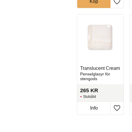
Köp
Lägg til
Translucent Cream
Penselglasyr för
stengods
265
KR
Slutsåld
Info
Lägg til