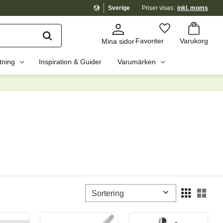
Sverige
Priser visas
inkl. moms
Kundvagn
Favoriter
Favoriter
Varukorg
Mina sidor
tning
Inspiration & Guider
Varumärken
Välj sortering
Välj