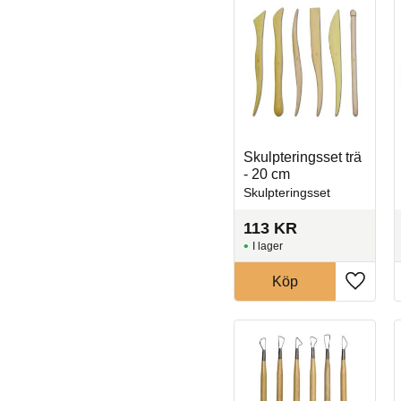
Skulpteringsset trä
- 20 cm
Skulpteringsset
113
KR
I lager
Köp
Lägg til