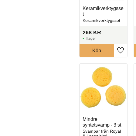
Keramikverktygsse
t
Keramikverktygsset
268
KR
I lager
Köp
Lägg til
Mindre
syntetsvamp - 3 st
Svampar från Royal
& Langnickel