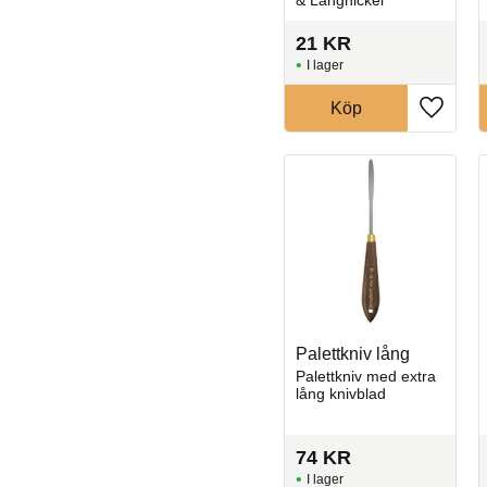
21
KR
I lager
Köp
Lägg til
Palettkniv lång
Palettkniv med extra
lång knivblad
74
KR
I lager