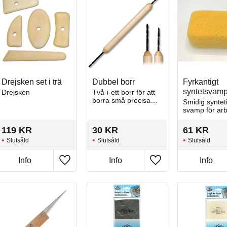
Drejsken set i trä
Dubbel borr
Fyrkantigt
syntetsvam
Drejsken
Två‑i‑ett borr för att
borra små precisa
Smidig syntet
hål i läderhård lera
svamp för ar
(greenware).
med lera,
schabloner, a
119
KR
30
KR
61
KR
och annan
Slutsåld
Slutsåld
Slutsåld
svampteknik.
Info
Info
Info
l i favoriter
Lägg till i favoriter
Lägg till i favoriter