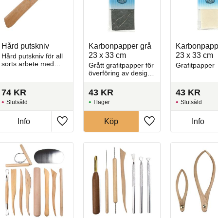
Hård putskniv
Karbonpapper grå
Karbonpappe
23 x 33 cm
23 x 33 cm
Hård putskniv för all
sorts arbete med
Grått grafitpapper för
Grafitpapper
keramik
överföring av design
och motiv på
föremål, duk, papper
74
KR
43
KR
43
KR
och andra ytor.
Slutsåld
I lager
Slutsåld
Info
Köp
Info
l i favoriter
Lägg till i favoriter
Lägg till i favoriter