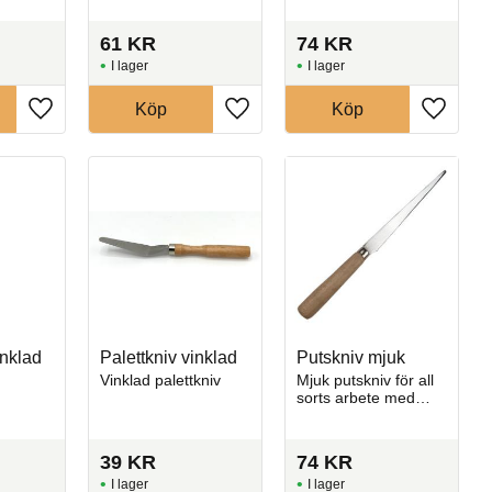
61
KR
74
KR
I lager
I lager
Köp
Köp
Lägg till i favoriter
Lägg till i favoriter
Lägg till
inklad
Palettkniv vinklad
Putskniv mjuk
Vinklad palettkniv
Mjuk putskniv för all
sorts arbete med
keramik.
39
KR
74
KR
I lager
I lager