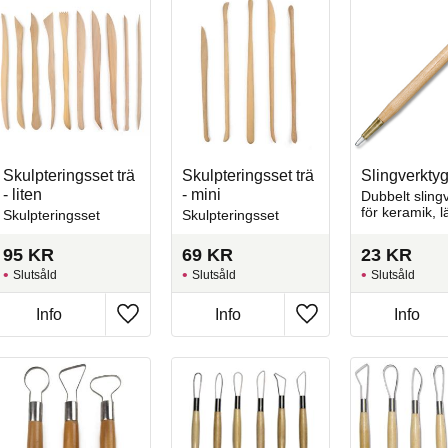
Skulpteringsset trä
Skulpteringsset trä
Slingverkty
- liten
- mini
Dubbelt sling
för keramik, l
Skulpteringsset
Skulpteringsset
även för
sgraffitotekni
95
KR
69
KR
23
KR
detaljarbete.
Slutsåld
Slutsåld
Slutsåld
Info
Info
Info
l i favoriter
Lägg till i favoriter
Lägg till i favoriter