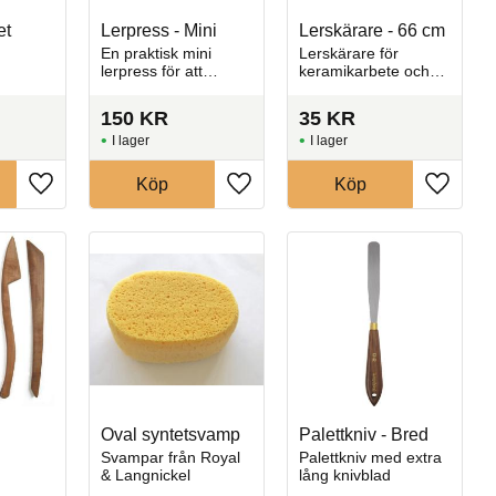
et
Lerpress - Mini
Lerskärare - 66 cm
En praktisk mini
Lerskärare för
lerpress för att
keramikarbete och
pressa och forma
formning av mjuk
lera till olika
lera.
150
KR
35
KR
dekorationer
I lager
I lager
Köp
Köp
Lägg till i favoriter
Lägg till i favoriter
Lägg till
Oval syntetsvamp
Palettkniv - Bred
Svampar från Royal
Palettkniv med extra
& Langnickel
lång knivblad