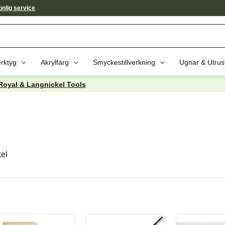
nlig service
rktyg
Akrylfärg
Smyckestillverkning
Ugnar & Utrus
Royal & Langnickel Tools
kel