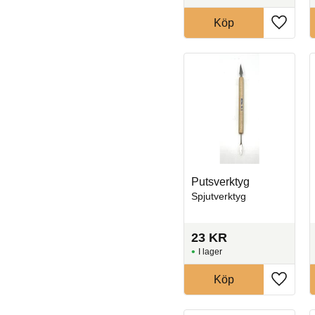
Köp
Lägg til
Putsverktyg
Spjutverktyg
23
KR
I lager
Köp
Lägg til