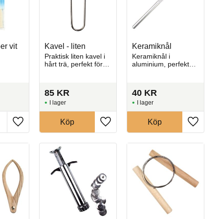
r vit
Kavel - liten
Keramiknål
Praktisk liten kavel i
Keramiknål i
hårt trä, perfekt för
aluminium, perfekt
kavling och formning
för dekoration,
av lera.
håltagning och
detaljerat arbete i
85
KR
40
KR
lera
I lager
I lager
Köp
Köp
Lägg till i favoriter
Lägg till i favoriter
Lägg till