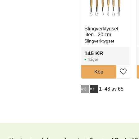
Slingverktygset
liten - 20 cm
Slingverktygset
145
KR
I lager
Köp
Lägg til
«
»
1–
48
av
65