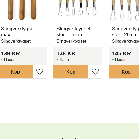
Slingverktygset
Slingverktygset
Slingverktyg
maxi
stor - 15 cm
stor - 20 cm
Slingverktygset
Slingverktygset
Slingverktygs
139
KR
138
KR
145
KR
I lager
I lager
I lager
Köp
Köp
Köp
l i favoriter
Lägg till i favoriter
Lägg till i favoriter