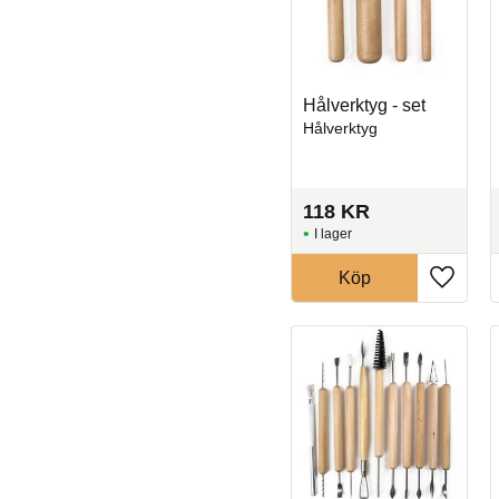
Hålverktyg - set
Hålverktyg
118
KR
I lager
Köp
Lägg til