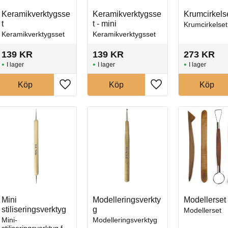
Keramikverktygsse
Keramikverktygsse
Krumcirkels
t
t - mini
Krumcirkelset
Keramikverktygsset
Keramikverktygsset
139
KR
139
KR
273
KR
I lager
I lager
I lager
Köp
Köp
Köp
l i favoriter
Lägg till i favoriter
Lägg till i favoriter
Mini
Modelleringsverkty
Modellerset
stiliseringsverktyg
g
Modellerset
Mini-
Modelleringsverktyg
stiliseringsverktyg för