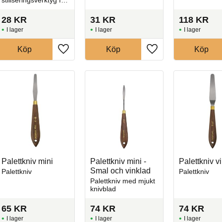
arbete och
utsmyckning på lera
28
KR
31
KR
118
KR
och obränt gods
I lager
I lager
I lager
Köp
Köp
Köp
l i favoriter
Lägg till i favoriter
Lägg till i favoriter
Palettkniv mini
Palettkniv mini -
Palettkniv v
Smal och vinklad
Palettkniv
Palettkniv
Palettkniv med mjukt
knivblad
65
KR
74
KR
74
KR
I lager
I lager
I lager