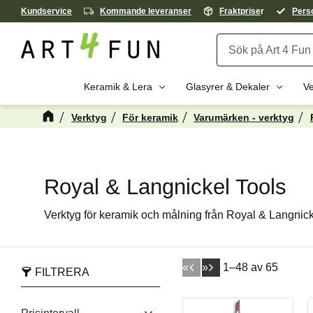
Kundservice
Kommande leveranser
Fraktprise
r
Perso
Keramik & Lera
Glasyrer & Dekaler
Ve
Verktyg
För keramik
Varumärken - verktyg
Royal & Langnickel Tools
Verktyg för keramik och målning från Royal & Langnic
«
»
1–
48
av
65
FILTRERA