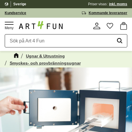
Sverige
Priser visas
inkl. moms
Meny
Kundservice
Kommande leveranser
Kundv
Favorite
Ugnar & Utrustning
Smyckes- och provbränningsugnar