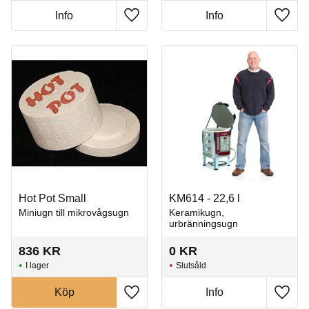
Info
Info
Lägg till i favoriter
Lägg t
Hot Pot Small
KM614 - 22,6 l
Miniugn till mikrovågsugn
Keramikugn,
urbränningsugn
836
KR
0
KR
I lager
Slutsåld
Köp
Info
Lägg till i favoriter
Lägg t