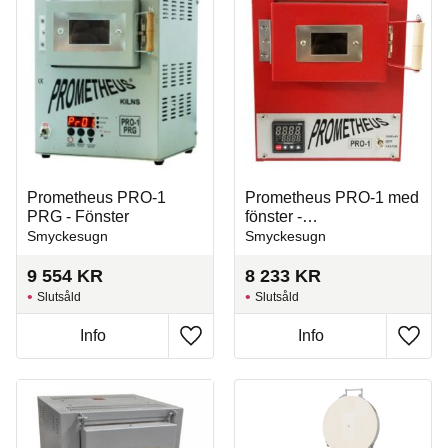
Prometheus PRO-1
Prometheus PRO-1 med
PRG - Fönster
fönster -
beställningsvara
Smyckesugn
Smyckesugn
9 554
KR
8 233
KR
Slutsåld
Slutsåld
Info
Info
Lägg till i favoriter
Lägg t