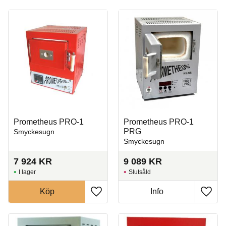
Prometheus PRO-1
Prometheus PRO-1
PRG
Smyckesugn
Smyckesugn
7 924
KR
9 089
KR
I lager
Slutsåld
Köp
Info
Lägg till i favoriter
Lägg t