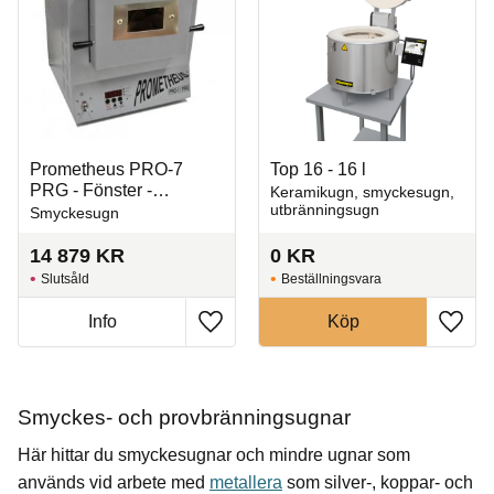
Prometheus PRO-7
Top 16 - 16 l
PRG - Fönster -
Keramikugn, smyckesugn,
utbränningsugn
Beställningsvara
Smyckesugn
14 879
KR
0
KR
Slutsåld
Beställningsvara
Info
Köp
Lägg till i favoriter
Lägg t
Smyckes- och provbränningsugnar
Här hittar du smyckesugnar och mindre ugnar som
används vid arbete med
metallera
som silver-, koppar- och