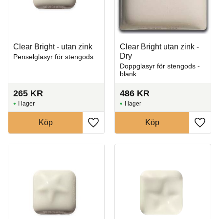
Clear Bright - utan zink
Clear Bright utan zink -
Dry
Penselglasyr för stengods
Doppglasyr för stengods -
blank
265
KR
486
KR
I lager
I lager
Köp
Köp
Lägg till i favoriter
Lägg t