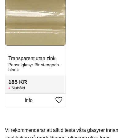
Transparent utan zink
Penselglasyr för stengods -
blank
185
KR
Slutsåld
Info
Lägg till i favoriter
Vi rekommenderar att alltid testa våra glasyrer innan
applikation på produktionen, eftersom olika leror,