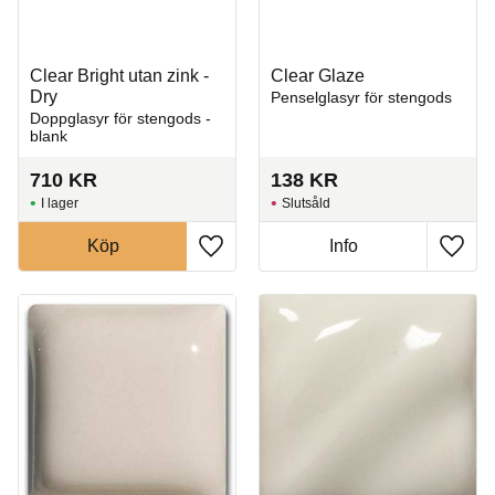
Clear Bright utan zink -
Clear Glaze
Dry
Penselglasyr för stengods
Doppglasyr för stengods -
blank
710
KR
138
KR
I lager
Slutsåld
Köp
Info
Lägg till i favoriter
Lägg t