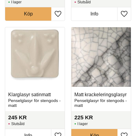
I lager
Slutsåld
Köp
Info
Lägg till i favoriter
Lägg t
Klarglasyr satinmatt
Matt krackeleringsglasyr
Penselglasyr för stengods -
Penselglasyr för stengods -
matt
matt
245
KR
225
KR
Slutsåld
I lager
Info
Köp