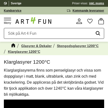
Sverige
Priser visas
inkl. moms
Meny
Kundservice
Kommande leveranser
Kundv
Favorite
Glasyrer & Dekaler
Stengodsglasyrer 1200°C
Klarglasyrer 1200°C
Klarglasyrer 1200°C
Klarglarglasyrerna finns som penselglasyr och vissa som
doppglasyr i matt, blank, ultrablank, utan zink och med
krackelering. De appliceras på det skröjbrända godset. Vid
för tjock applikation och över 1240°C kan våra klarglasyrer
bli mjölkaktiga.