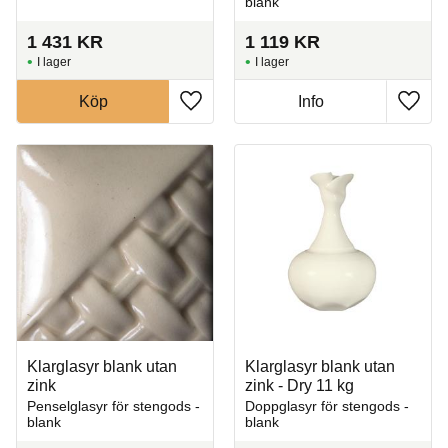
blank
1 431
KR
1 119
KR
I lager
I lager
Köp
Info
Lägg till i favoriter
Lägg t
Klarglasyr blank utan
Klarglasyr blank utan
zink
zink - Dry 11 kg
Penselglasyr för stengods -
Doppglasyr för stengods -
blank
blank