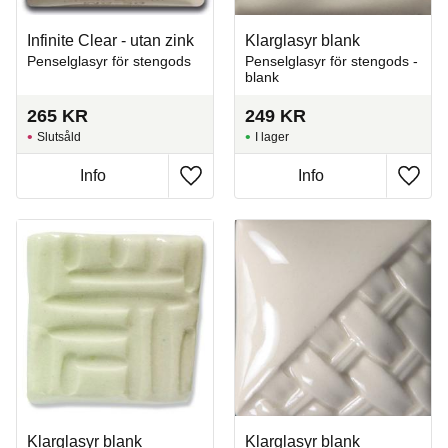
Infinite Clear - utan zink
Klarglasyr blank
Penselglasyr för stengods
Penselglasyr för stengods -
blank
265
KR
249
KR
Slutsåld
I lager
Info
Info
Lägg till i favoriter
Lägg t
Klarglasyr blank
Klarglasyr blank