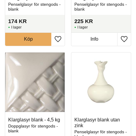
Penselglasyr för stengods -
Penselglasyr för stengods -
blank
blank
174
KR
225
KR
I lager
I lager
Köp
Info
Lägg till i favoriter
Lägg t
Klarglasyr blank - 4,5 kg
Klarglasyr blank utan
zink
Doppglasyr för stengods -
blank
Penselglasyr för stengods -