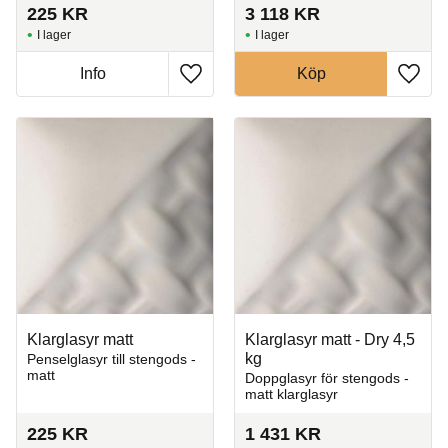
225
KR
3 118
KR
I lager
I lager
Info
Köp
Lägg till i favoriter
Lägg t
Klarglasyr matt
Klarglasyr matt - Dry 4,5
kg
Penselglasyr till stengods -
matt
Doppglasyr för stengods -
matt klarglasyr
225
KR
1 431
KR