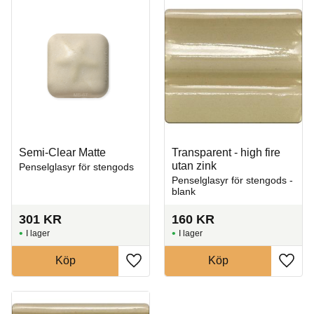
Semi-Clear Matte
Transparent - high fire
utan zink
Penselglasyr för stengods
Penselglasyr för stengods -
blank
301
KR
160
KR
I lager
I lager
Köp
Köp
Lägg till i favoriter
Lägg t