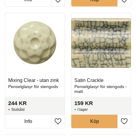
Lägg till i favoriter
Lägg t
Mixing Clear - utan zink
Satin Crackle
Penselglasyr för stengods
Penselglasyr för stengods -
matt
244
KR
159
KR
Slutsåld
I lager
Info
Köp
Lägg till i favoriter
Lägg t