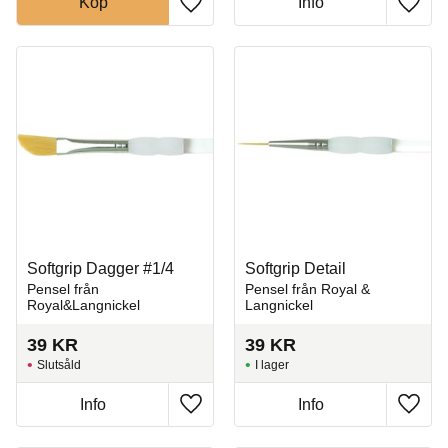
Köp
Info
Lägg till i favoriter
Lägg t
Softgrip Dagger #1/4
Softgrip Detail
Pensel från
Pensel från Royal &
Royal&Langnickel
Langnickel
39
KR
39
KR
Slutsåld
I lager
Info
Info
Lägg till i favoriter
Lägg t