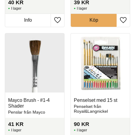
40
KR
39
KR
I lager
I lager
Info
Köp
Lägg till i favoriter
Lägg t
Mayco Brush - #1-4
Penselset med 15 st
Shader
Penselset från
Royal&Langnickel
Penslar från Mayco
41
KR
90
KR
I lager
I lager