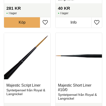
281
KR
40
KR
I lager
I lager
Köp
Info
Lägg till i favoriter
Lägg t
Majestic Script Liner
Majestic Short Liner
#10/0
Syntetpensel från Royal &
Langnickel
Syntetpensel från Royal &
Langnickel