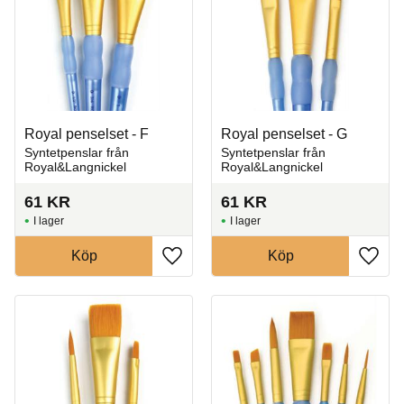
Royal penselset - F
Royal penselset - G
Syntetpenslar från
Syntetpenslar från
Royal&Langnickel
Royal&Langnickel
61
KR
61
KR
I lager
I lager
Köp
Köp
Lägg till i favoriter
Lägg t