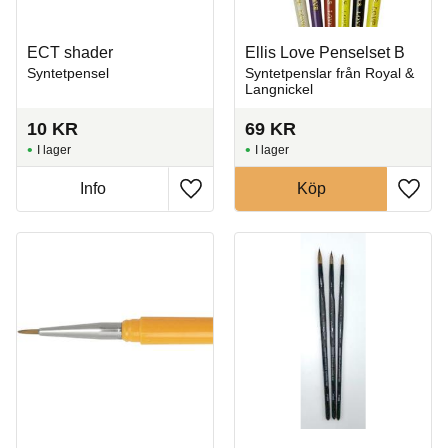
ECT shader
Ellis Love Penselset B
Syntetpensel
Syntetpenslar från Royal &
Langnickel
10
KR
69
KR
I lager
I lager
Info
Köp
Lägg till i favoriter
Lägg t