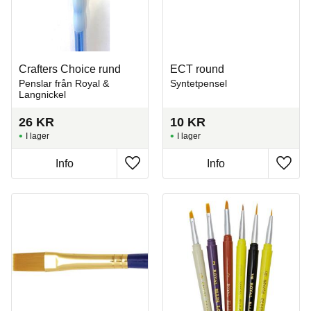
Crafters Choice rund
ECT round
Penslar från Royal &
Syntetpensel
Langnickel
26
KR
10
KR
I lager
I lager
Info
Info
Lägg till i favoriter
Lägg t