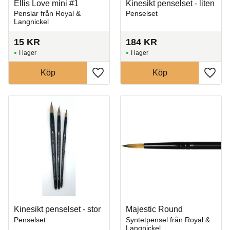
Ellis Love mini #1
Kinesikt penselset - liten
Penslar från Royal &
Penselset
Langnickel
15
KR
184
KR
I lager
I lager
Köp
Köp
Lägg till i favoriter
Lägg t
Kinesikt penselset - stor
Majestic Round
Penselset
Syntetpensel från Royal &
Langnickel