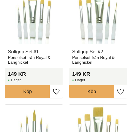
Softgrip Set #1
Softgrip Set #2
Penselset från Royal &
Penselset från Royal &
Langnickel
Langnickel
149
KR
149
KR
I lager
I lager
Köp
Köp
Lägg till i favoriter
Lägg t