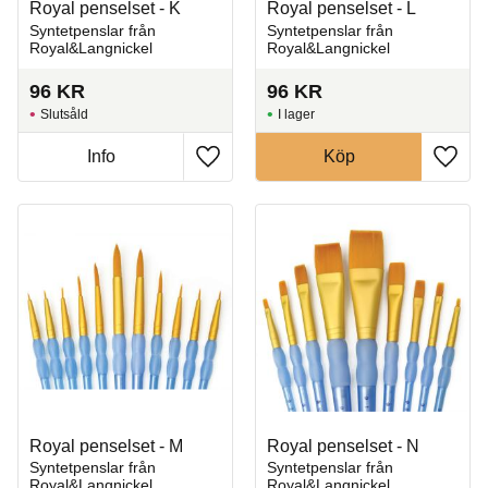
Royal penselset - K
Royal penselset - L
Syntetpenslar från
Syntetpenslar från
Royal&Langnickel
Royal&Langnickel
96
KR
96
KR
Slutsåld
I lager
Info
Köp
Lägg till i favoriter
Lägg t
Royal penselset - M
Royal penselset - N
Syntetpenslar från
Syntetpenslar från
Royal&Langnickel
Royal&Langnickel