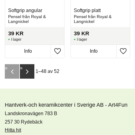
Softgrip angular
Softgrip platt
Pensel från Royal &
Pensel från Royal &
Langnickel
Langnickel
39
KR
39
KR
I lager
I lager
Info
Info
Lägg till i favoriter
Lägg t
«
»
1–
48
av
52
Hantverk-och keramikcenter i Sverige AB - Art4Fun
Landskronavägen 783 B
257 30 Rydebäck
Hitta hit