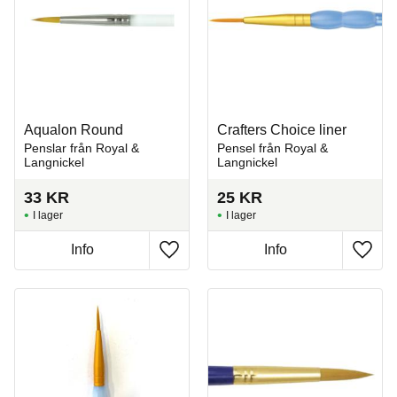
Aqualon Round
Crafters Choice liner
Penslar från Royal &
Pensel från Royal &
Langnickel
Langnickel
33
KR
25
KR
I lager
I lager
Info
Info
Lägg till i favoriter
Lägg t