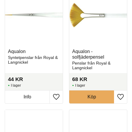
Aqualon
Aqualon -
solfjäderpensel
Syntetpenslar från Royal &
Langnickel
Penslar från Royal &
Langnickel
44
KR
68
KR
I lager
I lager
Info
Köp
Lägg till i favoriter
Lägg t