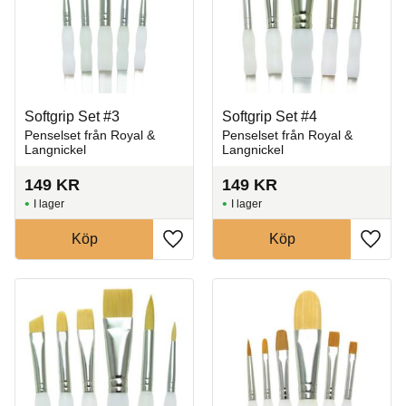
Softgrip Set #3
Softgrip Set #4
Penselset från Royal &
Penselset från Royal &
Langnickel
Langnickel
149
KR
149
KR
I lager
I lager
Köp
Köp
Lägg till i favoriter
Lägg t