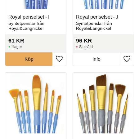
Royal penselset - I
Royal penselset - J
Syntetpenslar från
Syntetpenslar från
Royal&Langnickel
Royal&Langnickel
61
KR
96
KR
I lager
Slutsåld
Köp
Info
Lägg till i favoriter
Lägg t