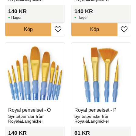
140
KR
140
KR
I lager
I lager
Köp
Köp
Lägg till i favoriter
Lägg t
Royal penselset - O
Royal penselset - P
Syntetpenslar från
Syntetpenslar från
Royal&Langnickel
Royal&Langnickel
140
KR
61
KR