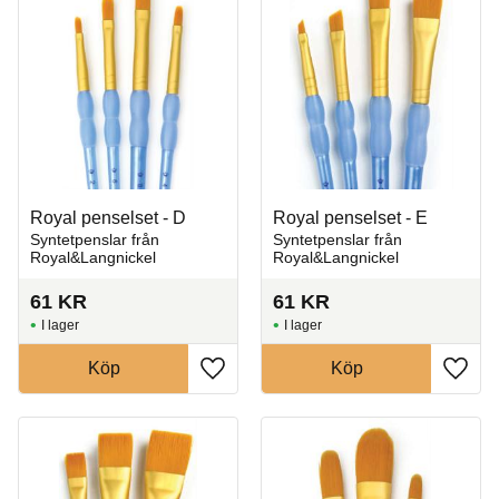
Royal penselset - D
Royal penselset - E
Syntetpenslar från
Syntetpenslar från
Royal&Langnickel
Royal&Langnickel
61
KR
61
KR
I lager
I lager
Köp
Köp
Lägg till i favoriter
Lägg t