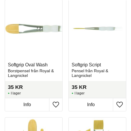
Softgrip Oval Wash
Softgrip Script
Borstpensel från Royal &
Pensel från Royal &
Langnickel
Langnickel
35
KR
35
KR
I lager
I lager
Info
Info
Lägg till i favoriter
Lägg t