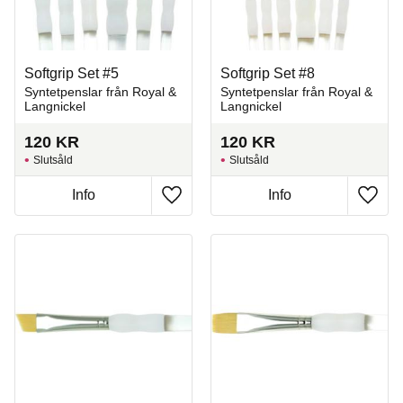
Softgrip Set #5
Softgrip Set #8
Syntetpenslar från Royal &
Syntetpenslar från Royal &
Langnickel
Langnickel
120
KR
120
KR
Slutsåld
Slutsåld
Info
Info
Lägg till i favoriter
Lägg t