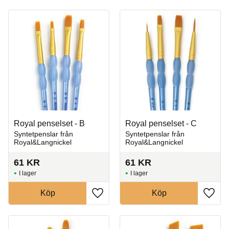
Royal penselset - B
Royal penselset - C
Syntetpenslar från
Syntetpenslar från
Royal&Langnickel
Royal&Langnickel
61
KR
61
KR
I lager
I lager
Köp
Köp
Lägg till i favoriter
Lägg t