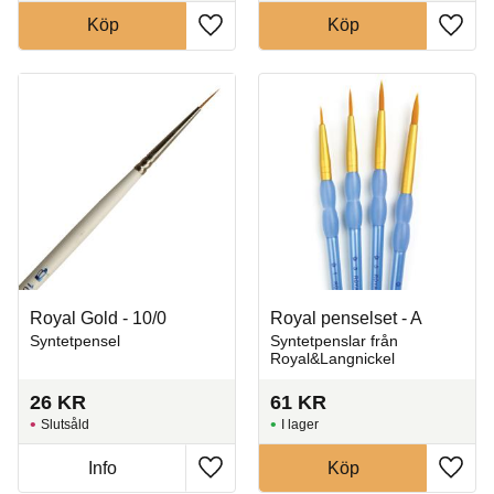
Köp
Köp
Lägg till i favoriter
Lägg t
Royal Gold - 10/0
Royal penselset - A
Syntetpensel
Syntetpenslar från
Royal&Langnickel
26
KR
61
KR
Slutsåld
I lager
Info
Köp
Lägg till i favoriter
Lägg t