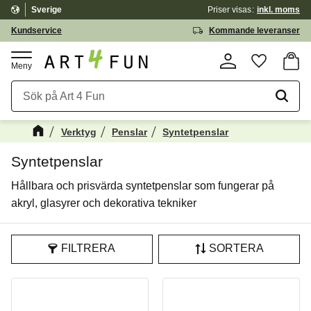
Sverige
Priser visas
inkl. moms
Meny
Kundservice
Kommande leveranser
Kundv
Favorite
Verktyg
Penslar
Syntetpenslar
Syntetpenslar
Hållbara och prisvärda syntetpenslar som fungerar på
akryl, glasyrer och dekorativa tekniker
FILTRERA
SORTERA