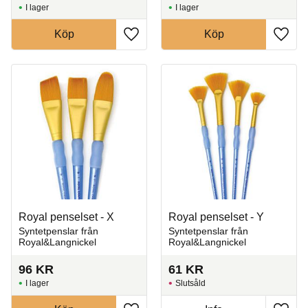
I lager
I lager
Köp
Köp
Lägg till i favoriter
Lägg t
Royal penselset - X
Royal penselset - Y
Syntetpenslar från
Syntetpenslar från
Royal&Langnickel
Royal&Langnickel
96
KR
61
KR
I lager
Slutsåld