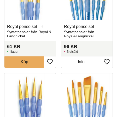
Royal penselset - H
Royal penselset - I
Syntetpenslar från Royal &
Syntetpenslar från
Langnickel
Royal&Langnickel
61
KR
96
KR
I lager
Slutsåld
Köp
Info
Lägg till i favoriter
Lägg t