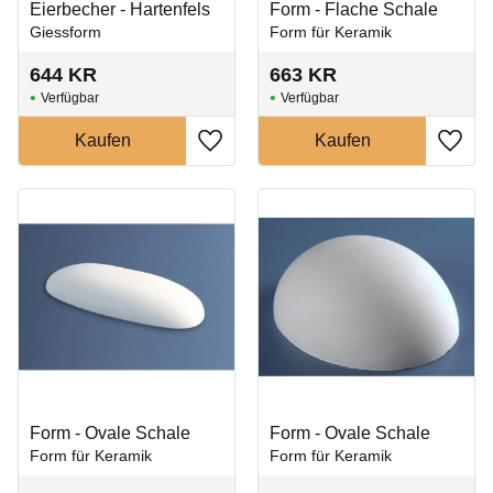
Eierbecher - Hartenfels
Form - Flache Schale
Giessform
Form für Keramik
644
KR
663
KR
Zu Favoriten hinzufügen
Zu Fa
Form - Ovale Schale
Form - Ovale Schale
Form für Keramik
Form für Keramik