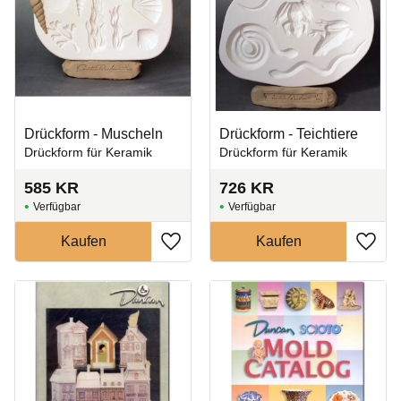
Drückform - Muscheln
Drückform - Teichtiere
Drückform für Keramik
Drückform für Keramik
585
KR
726
KR
Zu Favoriten hinzufügen
Zu Fa