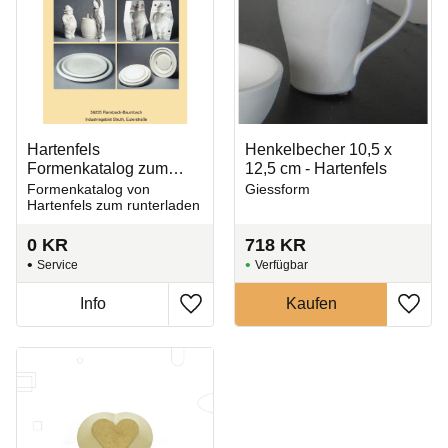
Hartenfels
Henkelbecher 10,5 x
Formenkatalog zum
12,5 cm - Hartenfels
runterladen
Formenkatalog von
Giessform
Hartenfels zum runterladen
0
KR
718
KR
Service
Zu Favoriten hinzufügen
Zu Fa