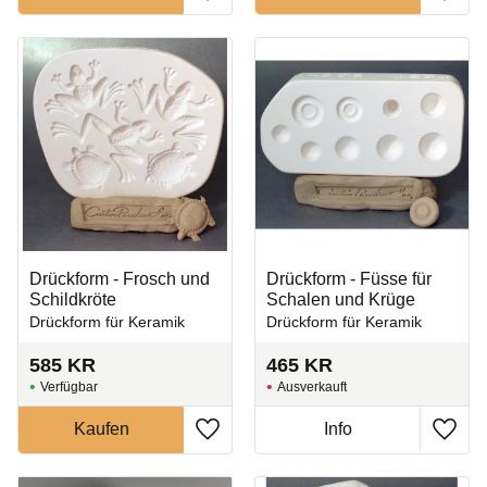
Zu Favoriten hinzufügen
Zu Fa
Drückform - Frosch und
Drückform - Füsse für
Schildkröte
Schalen und Krüge
Drückform für Keramik
Drückform für Keramik
585
KR
465
KR
Ausverkauft
Zu Favoriten hinzufügen
Zu Fa