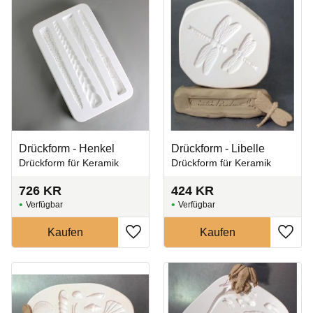
Drückform - Henkel
Drückform - Libelle
Drückform für Keramik
Drückform für Keramik
726
KR
424
KR
Zu Favoriten hinzufügen
Zu Fa