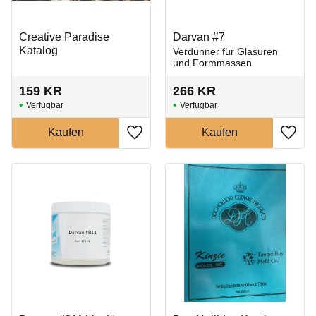
Creative Paradise
Darvan #7
Katalog
Verdünner für Glasuren
und Formmassen
159
KR
266
KR
Zu Favoriten hinzufügen
Zu Fa