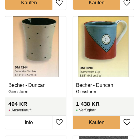
Zu Favoriten hinzufügen
Zu Fa
Becher - Duncan
Becher - Duncan
Giessform
Giessform
494
KR
1 438
KR
Ausverkauft
Zu Favoriten hinzufügen
Zu Fa