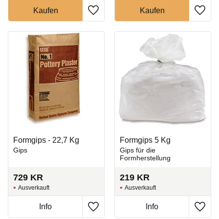
Zu Favoriten hinzufügen
Zu Fa
Formgips - 22,7 Kg
Formgips 5 Kg
Gips
Gips für die
Formherstellung
729
KR
219
KR
Ausverkauft
Ausverkauft
Zu Favoriten hinzufügen
Zu Fa