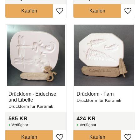
Zu Favoriten hinzufügen
Zu Fa
Drückform - Eidechse
Drückform - Farn
und Libelle
Drückform für Keramik
Drückform für Keramik
585
KR
424
KR