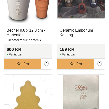
Becher 9,8 x 12,3 cm -
Ceramic Emporium
Hartenfels
Katalog
Giessform für Keramik
600
KR
159
KR
Zu Favoriten hinzufügen
Zu Fa