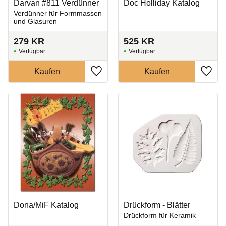
Darvan #811 Verdünner
Doc Holliday Katalog
Verdünner für Formmassen
und Glasuren
279
KR
525
KR
Zu Favoriten hinzufügen
Zu Fa
Dona/MiF Katalog
Drückform - Blätter
Drückform für Keramik