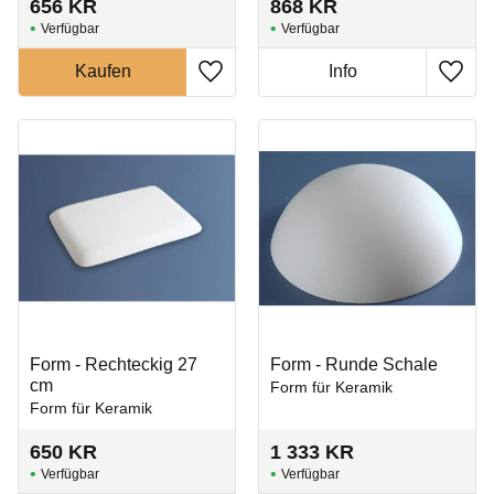
656
KR
868
KR
Zu Favoriten hinzufügen
Zu Fa
Form - Rechteckig 27
Form - Runde Schale
cm
Form für Keramik
Form für Keramik
650
KR
1 333
KR