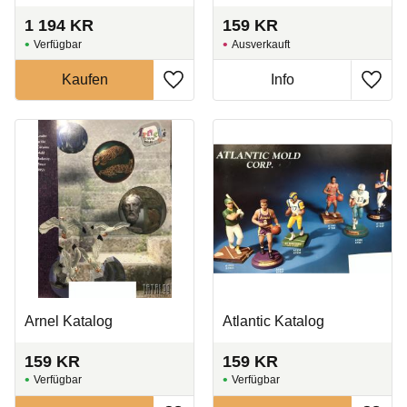
1 194
KR
159
KR
Ausverkauft
Zu Favoriten hinzufügen
Zu Fa
Arnel Katalog
Atlantic Katalog
159
KR
159
KR