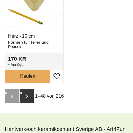
Herz - 10 cm
Formen für Teller und
Platten
170
KR
Zu Favoriten hinzufügen
«
»
1–
48
von
216
Hantverk-och keramikcenter i Sverige AB - Art4Fun