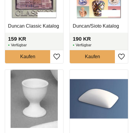
Duncan Classic Katalog
Duncan/Sioto Katalog
159
KR
190
KR
Zu Favoriten hinzufügen
Zu Fa