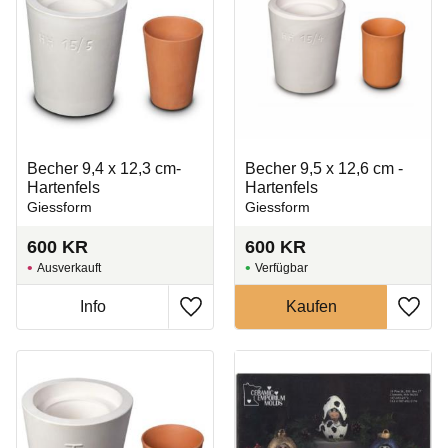
Becher 9,4 x 12,3 cm-
Becher 9,5 x 12,6 cm -
Hartenfels
Hartenfels
Giessform
Giessform
600
KR
600
KR
Ausverkauft
Zu Favoriten hinzufügen
Zu Fa