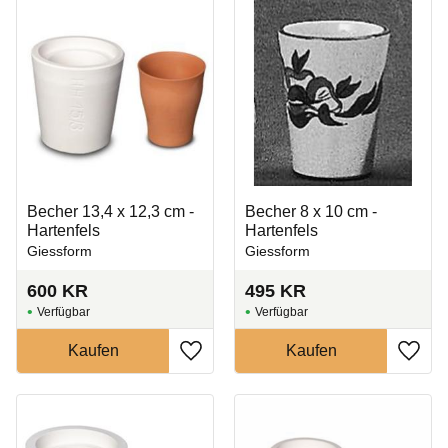
Becher 13,4 x 12,3 cm -
Becher 8 x 10 cm -
Hartenfels
Hartenfels
Giessform
Giessform
600
KR
495
KR
Zu Favoriten hinzufügen
Zu Fa