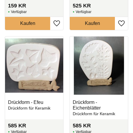
159
KR
525
KR
Zu Favoriten hinzufügen
Zu Fa
Drückform - Efeu
Drückform -
Eichenblätter
Drückform für Keramik
Drückform für Keramik
585
KR
585
KR