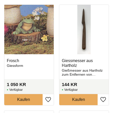
Frosch
Giessmesser aus
Hartholz
Giessform
​Gießmesser aus Hartholz
zum Entfernen von
überschüssigem Ton aus
Gipsformen.
1 050
KR
144
KR
Zu Favoriten hinzufügen
Zu Fa