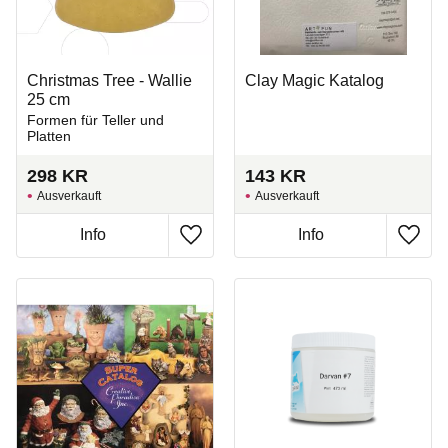
Christmas Tree - Wallie
Clay Magic Katalog
25 cm
Formen für Teller und
Platten
298
KR
143
KR
Ausverkauft
Ausverkauft
Zu Favoriten hinzufügen
Zu Fa