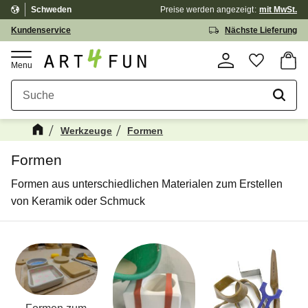
Schweden
Preise werden
angezeigt
mit MwSt.
Menü
Kundenservice
Nächste Lieferung
Waren
Favorit
Werkzeuge
Formen
Formen
Formen aus unterschiedlichen Materialen zum Erstellen
von Keramik oder Schmuck