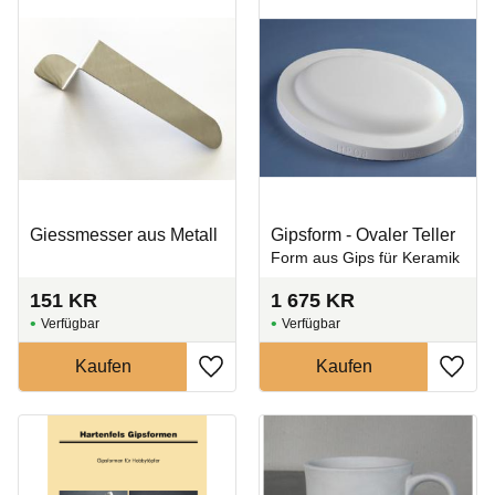
Giessmesser aus Metall
Gipsform - Ovaler Teller
Form aus Gips für Keramik
151
KR
1 675
KR
Zu Favoriten hinzufügen
Zu Fa