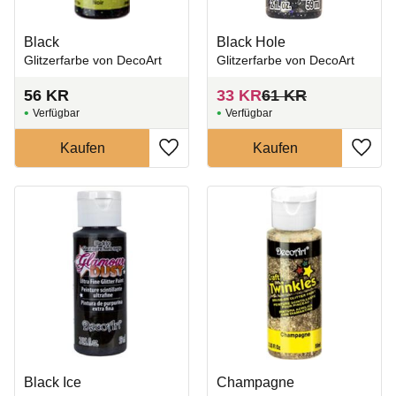
Black
Black Hole
Glitzerfarbe von DecoArt
Glitzerfarbe von DecoArt
56
KR
33
KR
61
KR
Zu Favoriten hinzufügen
Zu Fa
Black Ice
Champagne