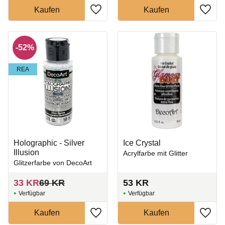
Zu Favoriten hinzufügen
Zu Fa
52
%
REA
Holographic - Silver
Ice Crystal
Illusion
Acrylfarbe mit Glitter
Glitzerfarbe von DecoArt
33
KR
69
KR
53
KR
Zu Favoriten hinzufügen
Zu Fa