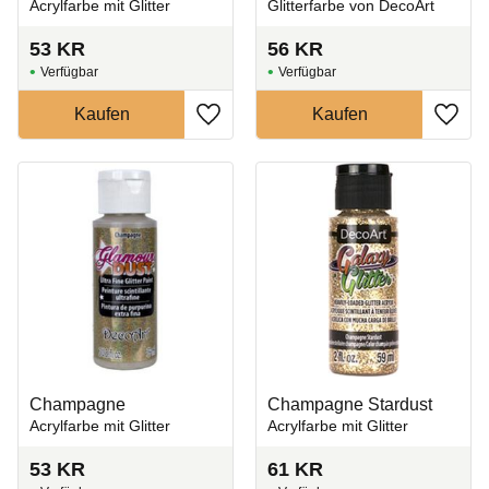
Acrylfarbe mit Glitter
Glitterfarbe von DecoArt
53
KR
56
KR
Zu Favoriten hinzufügen
Zu Fa
Champagne
Champagne Stardust
Acrylfarbe mit Glitter
Acrylfarbe mit Glitter
53
KR
61
KR