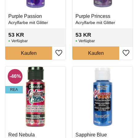
Purple Passion
Purple Princess
Acrylfarbe mit Glitter
Acrylfarbe mit Glitter
53
KR
53
KR
Zu Favoriten hinzufügen
Zu Fa
46
%
REA
Red Nebula
Sapphire Blue