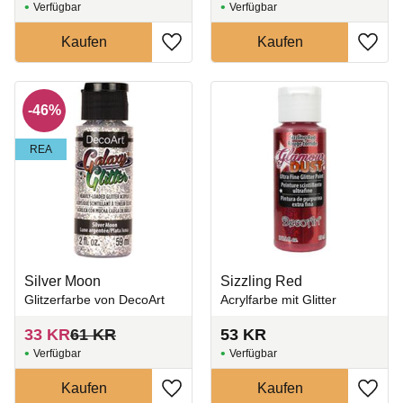
Zu Favoriten hinzufügen
Zu Fa
46
%
REA
Silver Moon
Sizzling Red
Glitzerfarbe von DecoArt
Acrylfarbe mit Glitter
33
KR
61
KR
53
KR
Zu Favoriten hinzufügen
Zu Fa