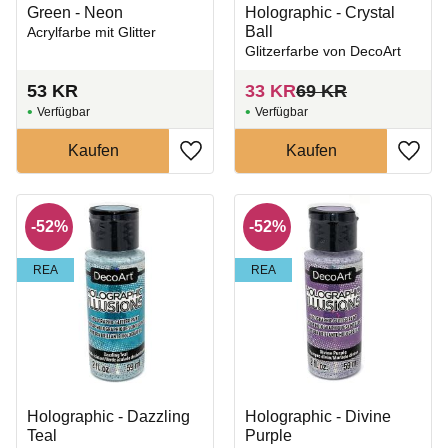
Green - Neon
Holographic - Crystal
Ball
Acrylfarbe mit Glitter
Glitzerfarbe von DecoArt
53
KR
33
KR
69
KR
Zu Favoriten hinzufügen
Zu Fa
52
%
52
%
REA
REA
Holographic - Dazzling
Holographic - Divine
Teal
Purple