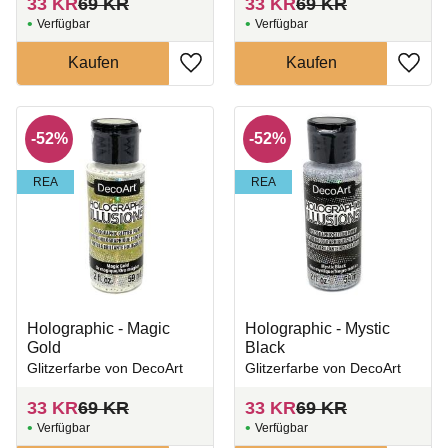
33
KR
69
KR
33
KR
69
KR
Zu Favoriten hinzufügen
Zu Fa
52
%
52
%
REA
REA
Holographic - Magic
Holographic - Mystic
Gold
Black
Glitzerfarbe von DecoArt
Glitzerfarbe von DecoArt
33
KR
69
KR
33
KR
69
KR