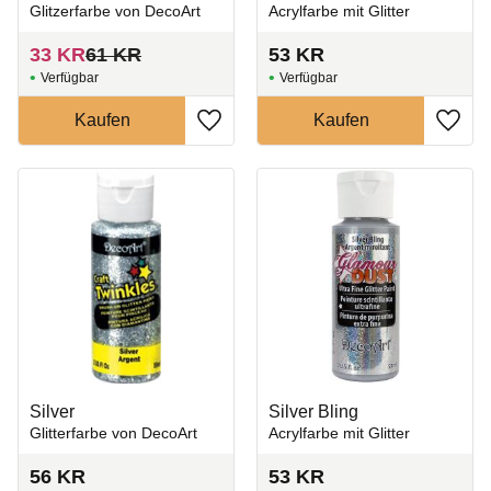
Glitzerfarbe von DecoArt
Acrylfarbe mit Glitter
33
KR
61
KR
53
KR
Zu Favoriten hinzufügen
Zu Fa
Silver
Silver Bling
Glitterfarbe von DecoArt
Acrylfarbe mit Glitter
56
KR
53
KR