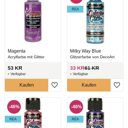
REA
Magenta
Milky Way Blue
Acrylfarbe mit Glitter
Glitzerfarbe von DecoArt
53
KR
33
KR
61
KR
Zu Favoriten hinzufügen
Zu Fa
46
%
46
%
REA
REA