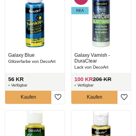
REA
Galaxy Blue
Galaxy Varnish -
DuraClear
Glitzerfarbe von DecoArt
Lack von DecoArt
56
KR
100
KR
206
KR
Zu Favoriten hinzufügen
Zu Fa