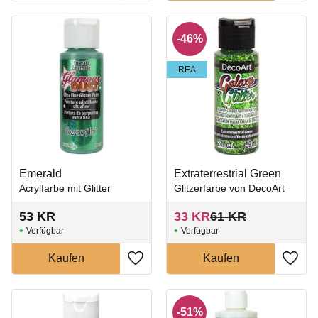
46
%
REA
Emerald
Extraterrestrial Green
Acrylfarbe mit Glitter
Glitzerfarbe von DecoArt
53
KR
33
KR
61
KR
Zu Favoriten hinzufügen
Zu Fa
51
%