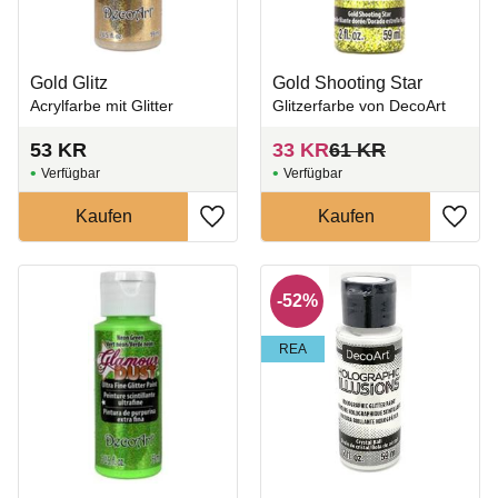
Gold Glitz
Gold Shooting Star
Acrylfarbe mit Glitter
Glitzerfarbe von DecoArt
53
KR
33
KR
61
KR
Zu Favoriten hinzufügen
Zu Fa
52
%
REA