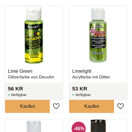
Lime Green
Limelight
Glitzerfarbe von DecoArt
Acrylfarbe mit Glitter
56
KR
53
KR
Zu Favoriten hinzufügen
Zu Fa
46
%