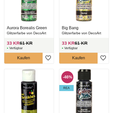
Aurora Borealis Green
Big Bang
Glitzerfarbe von DecoArt
Glitzerfarbe von DecoArt
33
KR
61
KR
33
KR
61
KR
Zu Favoriten hinzufügen
Zu Fa
46
%
REA