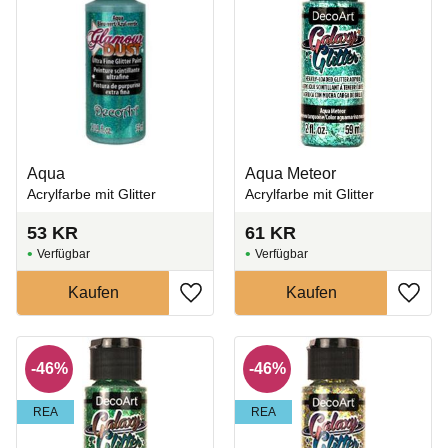
Aqua
Aqua Meteor
Acrylfarbe mit Glitter
Acrylfarbe mit Glitter
53
KR
61
KR
Zu Favoriten hinzufügen
Zu Fa
46
%
46
%
REA
REA