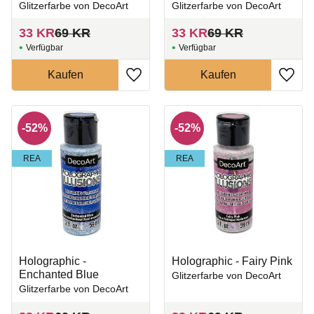
Glitzerfarbe von DecoArt
Glitzerfarbe von DecoArt
33
KR
69
KR
33
KR
69
KR
Zu Favoriten hinzufügen
Zu Fa
52
%
52
%
REA
REA
Holographic -
Holographic - Fairy Pink
Enchanted Blue
Glitzerfarbe von DecoArt
Glitzerfarbe von DecoArt