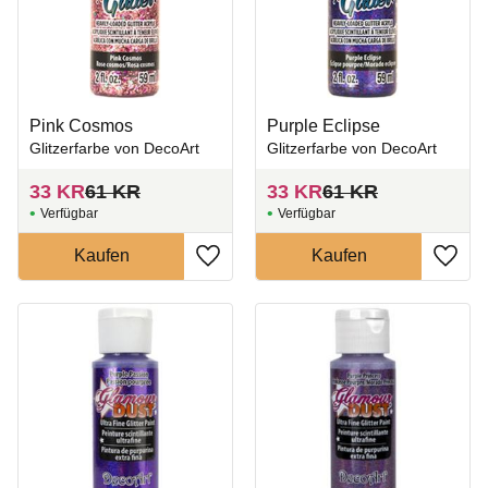
Pink Cosmos
Purple Eclipse
Glitzerfarbe von DecoArt
Glitzerfarbe von DecoArt
33
KR
61
KR
33
KR
61
KR
Zu Favoriten hinzufügen
Zu Fa