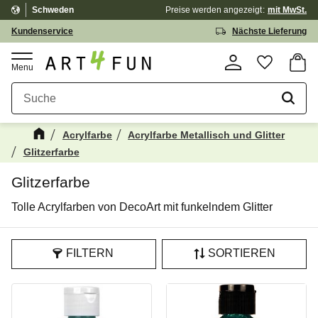
Schweden
Preise werden
angezeigt
mit MwSt.
Menü
Kundenservice
Nächste Lieferung
Waren
Favorit
Acrylfarbe
Acrylfarbe Metallisch und Glitter
Glitzerfarbe
Glitzerfarbe
Tolle Acrylfarben von DecoArt mit funkelndem Glitter
FILTERN
SORTIEREN