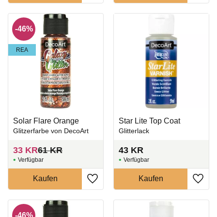
46
%
REA
Solar Flare Orange
Star Lite Top Coat
Glitzerfarbe von DecoArt
Glitterlack
33
KR
61
KR
43
KR
Zu Favoriten hinzufügen
Zu Fa
46
%