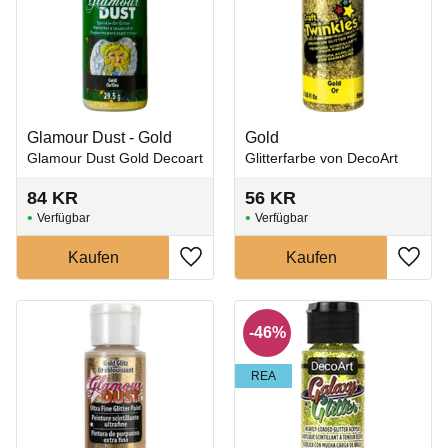
Glamour Dust - Gold
Gold
Glamour Dust Gold Decoart
Glitterfarbe von DecoArt
84
KR
56
KR
Zu Favoriten hinzufügen
Zu Fa
46
%
REA