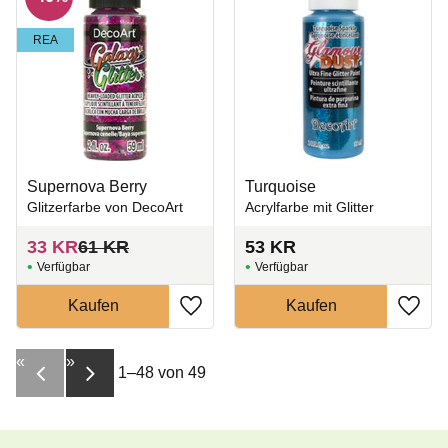
REA
Supernova Berry
Turquoise
Glitzerfarbe von DecoArt
Acrylfarbe mit Glitter
33
KR
61
KR
53
KR
Zu Favoriten hinzufügen
Zu Fa
«
»
1–
48
von
49