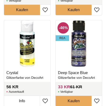
Zu Favoriten hinzufügen
Zu Fa
46
%
REA
Crystal
Deep Space Blue
Glitzerfarbe von DecoArt
Glitzerfarbe von DecoArt
56
KR
33
KR
61
KR
Ausverkauft
Zu Favoriten hinzufügen
Zu Fa