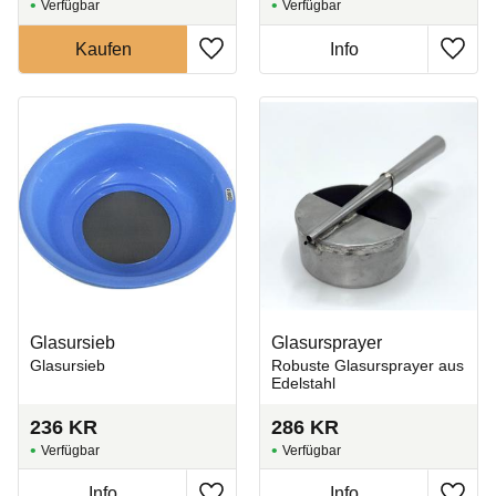
Zu Favoriten hinzufügen
Zu Fa
Glasursieb
Glasursprayer
Glasursieb
Robuste Glasursprayer aus
Edelstahl
236
KR
286
KR