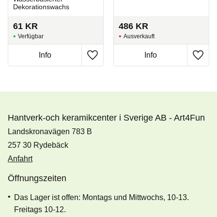
Dekorationswachs
61
KR
486
KR
Ausverkauft
Zu Favoriten hinzufügen
Zu Fa
Hantverk-och keramikcenter i Sverige AB - Art4Fun
Landskronavägen 783 B
257 30 Rydebäck
Anfahrt
Öffnungszeiten
Das Lager ist offen: Montags und Mittwochs, 10-13.
Freitags 10-12.