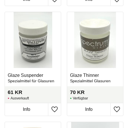
Zu Favoriten hinzufügen
Zu Fa
Glaze Suspender
Glaze Thinner
Spezialmittel für Glasuren
Spezialmittel Glasuren
61
KR
70
KR
Ausverkauft
Zu Favoriten hinzufügen
Zu Fa