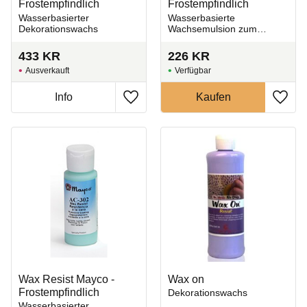
Frostempfindlich
Frostempfindlich
Wasserbasierter
Wasserbasierte
Dekorationswachs
Wachsemulsion zum
Dekorieren mit Glasur.
433
KR
226
KR
Ausverkauft
Zu Favoriten hinzufügen
Zu Fa
Wax Resist Mayco -
Wax on
Frostempfindlich
Dekorationswachs
Wasserbasierter