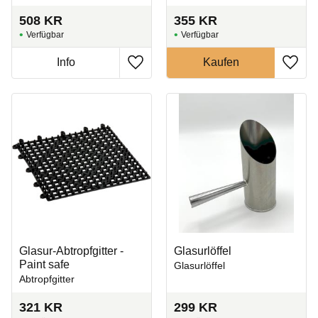
insbesondere beim
Tauchen.
508
KR
355
KR
Zu Favoriten hinzufügen
Zu Fa
Glasur-Abtropfgitter -
Glasurlöffel
Paint safe
Glasurlöffel
Abtropfgitter
321
KR
299
KR