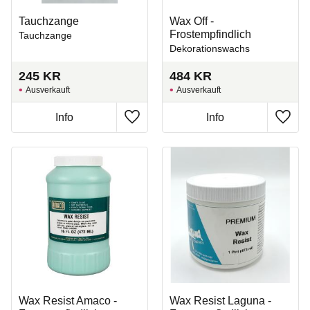
Tauchzange
Wax Off -
Frostempfindlich
Tauchzange
Dekorationswachs
245
KR
484
KR
Ausverkauft
Ausverkauft
Zu Favoriten hinzufügen
Zu Fa
Wax Resist Amaco -
Wax Resist Laguna -