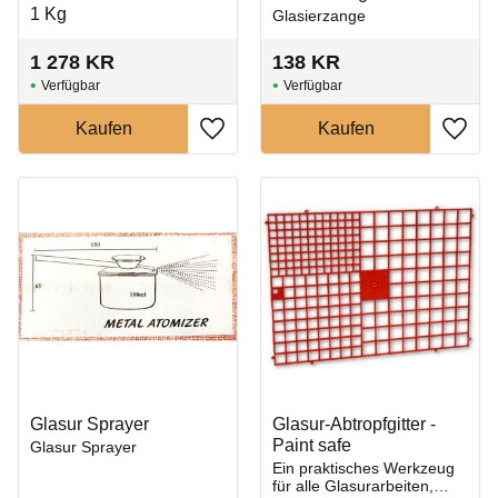
1 Kg
Glasierzange
1 278
KR
138
KR
Zu Favoriten hinzufügen
Zu Fa
Glasur Sprayer
Glasur-Abtropfgitter -
Paint safe
Glasur Sprayer
Ein praktisches Werkzeug
für alle Glasurarbeiten,