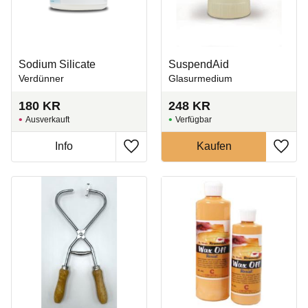
Sodium Silicate
SuspendAid
Verdünner
Glasurmedium
180
KR
248
KR
Ausverkauft
Zu Favoriten hinzufügen
Zu Fa