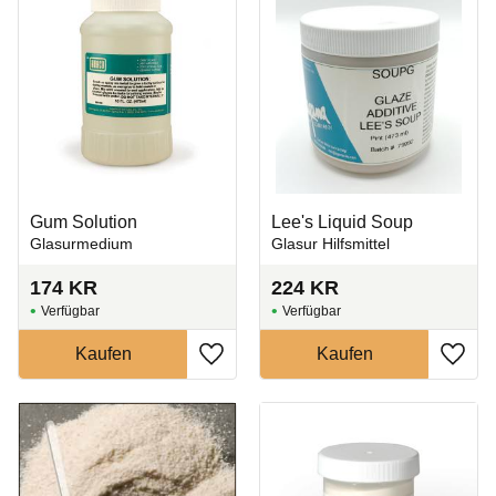
Gum Solution
Lee's Liquid Soup
Glasurmedium
Glasur Hilfsmittel
174
KR
224
KR
Zu Favoriten hinzufügen
Zu Fa