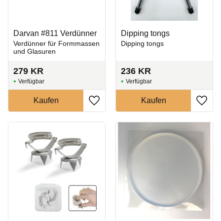
Darvan #811 Verdünner
Dipping tongs
Verdünner für Formmassen
Dipping tongs
und Glasuren
279
KR
236
KR
Zu Favoriten hinzufügen
Zu Fa