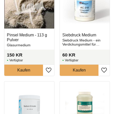
Pinsel Medium - 113 g
Siebdruck Medium
Pulver
Siebdruck Medium - ein
Verdickungsmittel für
Glasurmedium
Glasuren
150
KR
60
KR
Zu Favoriten hinzufügen
Zu Fa