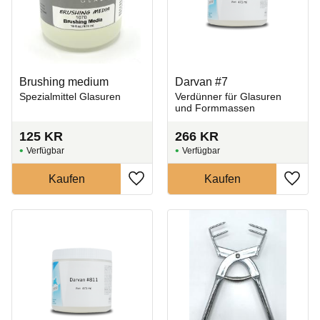
Brushing medium
Darvan #7
Spezialmittel Glasuren
Verdünner für Glasuren
und Formmassen
125
KR
266
KR
Zu Favoriten hinzufügen
Zu Fa