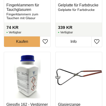
Fingerklammern für
Gelplatte für Farbdrucke
Tauchglasuren
Gelplatte für Farbdrucke
Fingerklammern zum
Tauchen mit Glasur
74
KR
339
KR
Zu Favoriten hinzufügen
Zu Fa
Giessfix 162 - Verdünner
Glasierzange