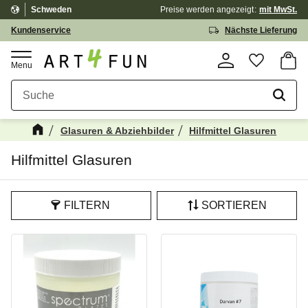
Schweden
Preise werden
angezeigt
mit MwSt.
Menü
Kundenservice
Nächste Lieferung
Waren
Favorit
Glasuren & Abziehbilder
Hilfmittel Glasuren
Hilfmittel Glasuren
FILTERN
SORTIEREN