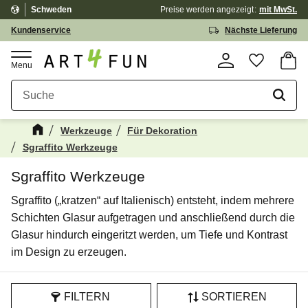
Schweden
Preise werden
angezeigt
mit MwSt.
Menü
Kundenservice
Nächste Lieferung
Waren
Favorit
Werkzeuge
Für Dekoration
Sgraffito Werkzeuge
Sgraffito Werkzeuge
Sgraffito („kratzen“ auf Italienisch) entsteht, indem mehrere
Schichten Glasur aufgetragen und anschließend durch die
Glasur hindurch eingeritzt werden, um Tiefe und Kontrast
im Design zu erzeugen.
FILTERN
SORTIEREN