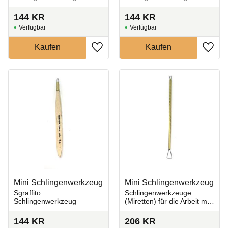
144
KR
144
KR
Zu Favoriten hinzufügen
Zu Fa
Mini Schlingenwerkzeug
Mini Schlingenwerkzeug
Sgraffito
Schlingenwerkzeuge
Schlingenwerkzeug
(Miretten) für die Arbeit mit
Ton und Keramik.
144
KR
206
KR