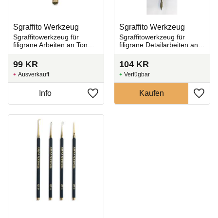
Sgraffito Werkzeug
Sgraffito Werkzeug
Sgraffitowerkzeug für
Sgraffitowerkzeug für
filigrane Arbeiten an Ton
filigrane Detailarbeiten an
und Keramik.
Ton und Keramik.
99
KR
104
KR
Ausverkauft
Zu Favoriten hinzufügen
Zu Fa