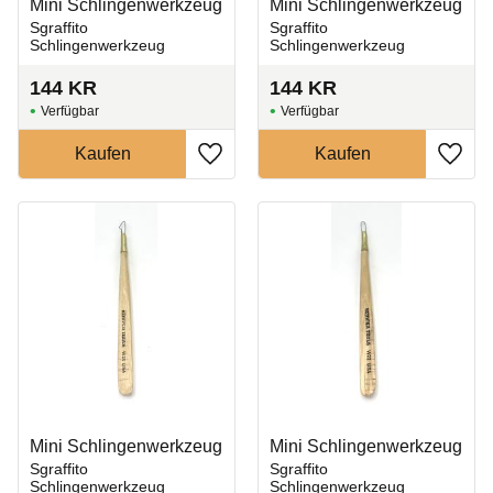
Mini Schlingenwerkzeug
Mini Schlingenwerkzeug
Sgraffito
Sgraffito
Schlingenwerkzeug
Schlingenwerkzeug
144
KR
144
KR
Zu Favoriten hinzufügen
Zu Fa
Mini Schlingenwerkzeug
Mini Schlingenwerkzeug
Sgraffito
Sgraffito
Schlingenwerkzeug
Schlingenwerkzeug