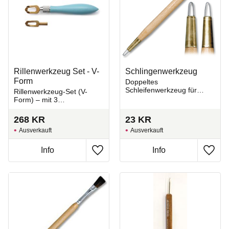
Rillenwerkzeug Set - V-
Schlingenwerkzeug
Form
Doppeltes
Schleifenwerkzeug für
Rillenwerkzeug-Set (V-
Keramik, auch geeignet für
Form) – mit 3
Sgraffito-Techniken und
austauschbaren
Detailarbeit.
Klingengrößen
268
KR
23
KR
Ausverkauft
Ausverkauft
Zu Favoriten hinzufügen
Zu Fa