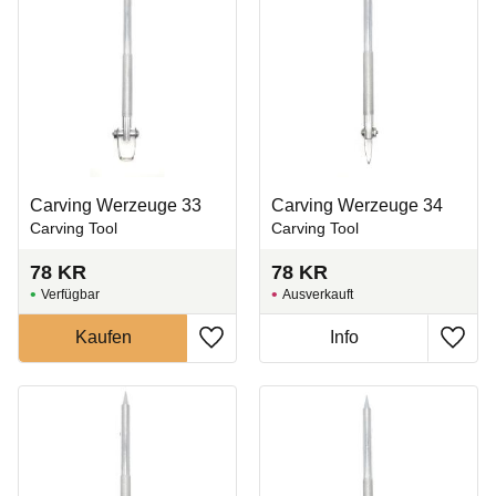
Carving Werzeuge 33
Carving Werzeuge 34
Carving Tool
Carving Tool
78
KR
78
KR
Ausverkauft
Zu Favoriten hinzufügen
Zu Fa