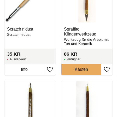
Scratch n'dust
Sgraffito
Klingenwerkzeug
Scratch n'dust
Werkzeug für die Arbeit mit
Ton und Keramik.
35
KR
86
KR
Ausverkauft
Zu Favoriten hinzufügen
Zu Fa