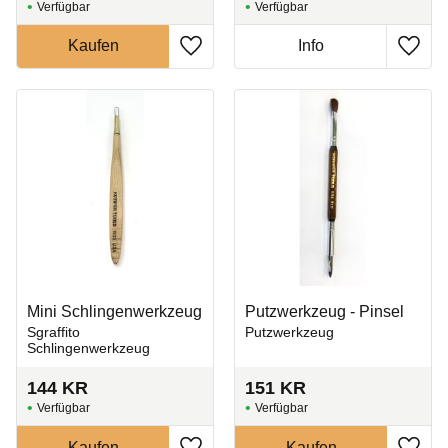
Zu Favoriten hinzufügen
Zu Fa
Mini Schlingenwerkzeug
Putzwerkzeug - Pinsel
Sgraffito
Putzwerkzeug
Schlingenwerkzeug
144
KR
151
KR