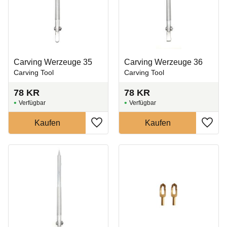
Carving Werzeuge 35
Carving Werzeuge 36
Carving Tool
Carving Tool
78
KR
78
KR
Zu Favoriten hinzufügen
Zu Fa