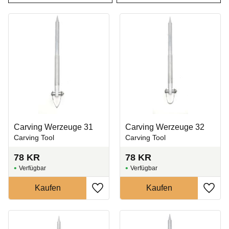
Carving Werzeuge 31
Carving Werzeuge 32
Carving Tool
Carving Tool
78
KR
78
KR
Zu Favoriten hinzufügen
Zu Fa