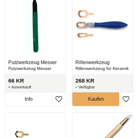
Putzwerkzeug Messer
Rillenwerkzeug
Putzwerkzeug Messer
Rillenwerkzeug für Keramik
66
KR
268
KR
Ausverkauft
Zu Favoriten hinzufügen
Zu Fa