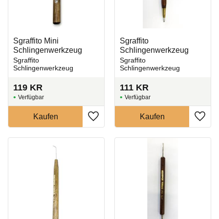
Sgraffito Mini
Sgraffito
Schlingenwerkzeug
Schlingenwerkzeug
Sgraffito
Sgraffito
Schlingenwerkzeug
Schlingenwerkzeug
119
KR
111
KR
Zu Favoriten hinzufügen
Zu Fa