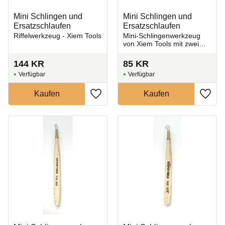
Mini Schlingen und
Mini Schlingen und
Ersatzschlaufen
Ersatzschlaufen
Riffelwerkzeug - Xiem Tools
Mini-Schlingenwerkzeug
von Xiem Tools mit zwei
austauschbaren
Schlingenspitzen
144
KR
85
KR
Zu Favoriten hinzufügen
Zu Fa