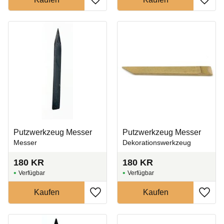
Zu Favoriten hinzufügen
Zu Fa
Putzwerkzeug Messer
Putzwerkzeug Messer
Messer
Dekorationswerkzeug
180
KR
180
KR
Zu Favoriten hinzufügen
Zu Fa