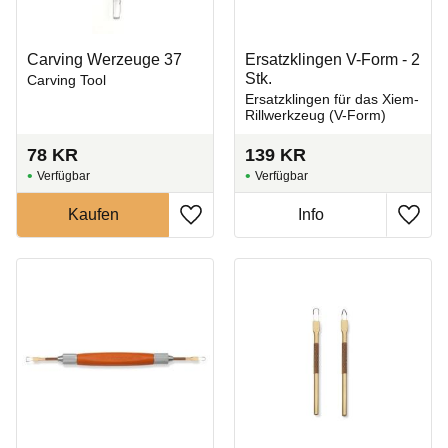
Carving Werzeuge 37
Ersatzklingen V-Form - 2
Stk.
Carving Tool
Ersatzklingen für das Xiem-
Rillwerkzeug (V-Form)
78
KR
139
KR
Zu Favoriten hinzufügen
Zu Fa