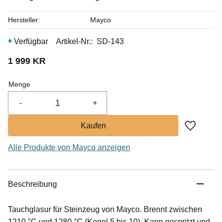
Hersteller
Mayco
Artikel-Nr.
SD-143
1 999
KR
Menge
-
+
Zu Favor
Alle Produkte von Mayco anzeigen
Beschreibung
Tauchglasur für Steinzeug von Mayco. Brennt zwischen
1210 °C und 1280 °C (Kegel 5 bis 10). Kann gespritzt und