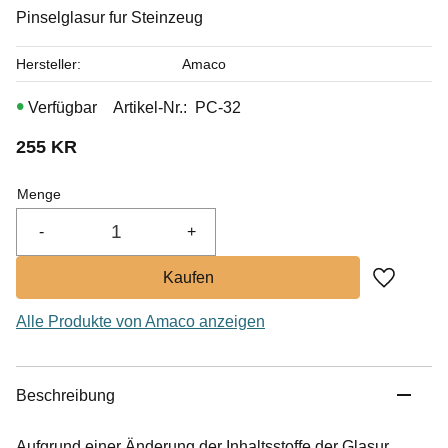
Pinselglasur fur Steinzeug
Hersteller
Amaco
Artikel-Nr.
PC-32
255
KR
Menge
-
+
Zu Favor
Alle Produkte von Amaco anzeigen
Beschreibung
Aufgrund einer Änderung der Inhaltsstoffe der Glasur