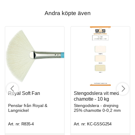
Andra köpte även
Royal Soft Fan
Stengodslera vit med
chamotte - 10 kg
Penslar från Royal &
Stengodslera - drejning
Langnickel
25% chamotte 0-0,2 mm
Art. nr: R835-4
Art. nr: KC-GSSG254