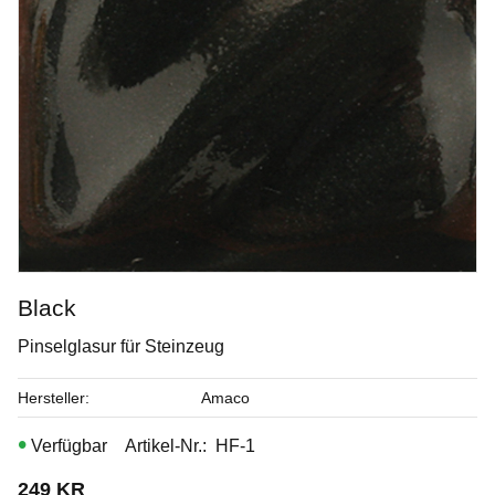
Black
Pinselglasur für Steinzeug
Opal Lustre
Hersteller
Amaco
Penselglasyr för stengods
Artikel-Nr.
HF-1
Art. nr: SW-219
249
KR