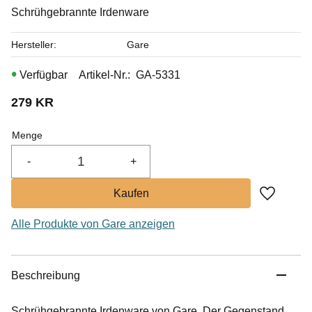
Schrühgebrannte Irdenware
Hersteller
Gare
Artikel-Nr.
GA-5331
279
KR
Menge
-
+
Zu Favor
Alle Produkte von Gare anzeigen
Beschreibung
Schrühgebrannte Irdenware von Gare. Der Gegenstand