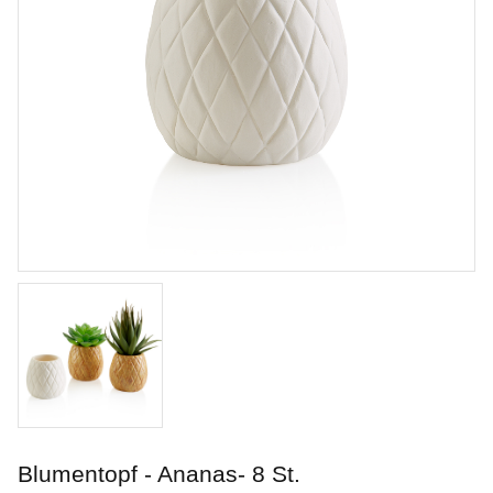
Chun Plum
Penselglasyr för stengods
Blumentopf - Ananas- 8 St.
Art. nr: PC-55