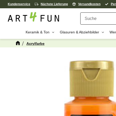
Kundenservice
Nächste Lieferung
Versandkosten
Per
Keramik & Ton
Glasuren & Abziehbilder
Wer
Acrylfarbe
Kanske någon 