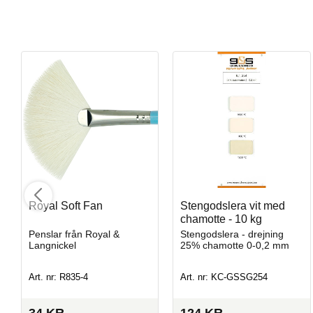
Stengodslera med mindre prickar och chamotte - 10 kg
Stengodslera - drejning / skulptering 25% chamotte 0-0,2 mm
Royal Soft Fan
Stengodslera vit med
chamotte - 10 kg
Penslar från Royal &
Stengodslera - drejning
Art. nr: KC-GSSG930
Langnickel
25% chamotte 0-0,2 mm
Art. nr: R835-4
Art. nr: KC-GSSG254