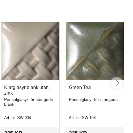
Ma
Mju
Klarglasyr blank utan
Green Tea
zink
Penselglasyr för stengods -
Penselglasyr för stengods
Art
blank
Art. nr: SW-004
Art. nr: SW-108