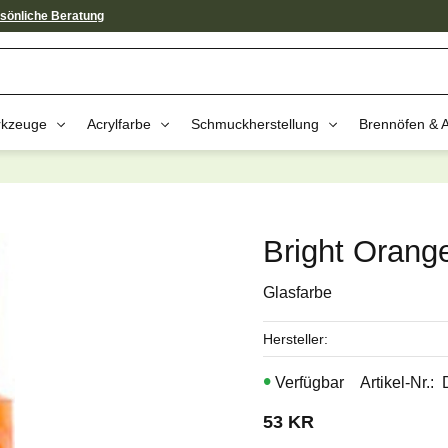
sönliche Beratung
kzeuge
Acrylfarbe
Schmuckherstellung
Brennöfen & 
av dessa produkter kan intressera 
Bright Orang
Glasfarbe
Hersteller
Artikel-Nr.
53
KR