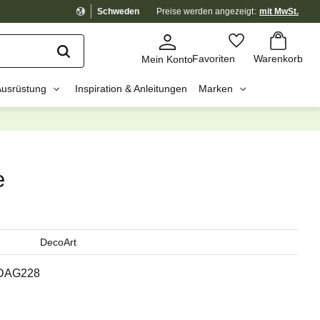
Schweden
Preise werden
angezeigt
mit MwSt.
Warenkorb
Favoriten
Favoriten
Warenkorb
Mein Konto
Ausrüstung
Inspiration & Anleitungen
Marken
dig?
☓
e
DecoArt
DAG228