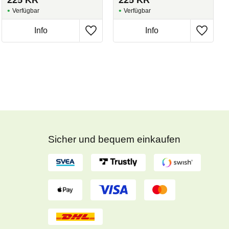
225
KR
225
KR
Sicher und bequem einkaufen