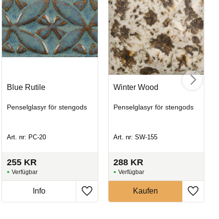
Blue Rutile
Winter Wood
Penselglasyr för stengods
Penselglasyr för stengods
Sm
Art. nr: PC-20
Art. nr: SW-155
Pe
255
KR
288
KR
Art