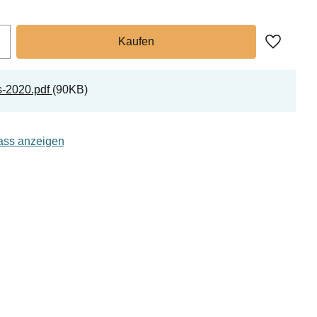
Zu Favor
s-2020.pdf
90KB
lass anzeigen