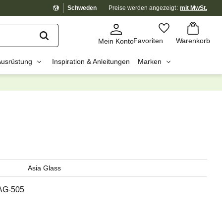
Schweden
Preise werden
angezeigt
mit MwSt.
Warenkorb
Favoriten
Favoriten
Warenkorb
Mein Konto
Ausrüstung
Inspiration & Anleitungen
Marken
dig?
☓
Asia Glass
AG-505