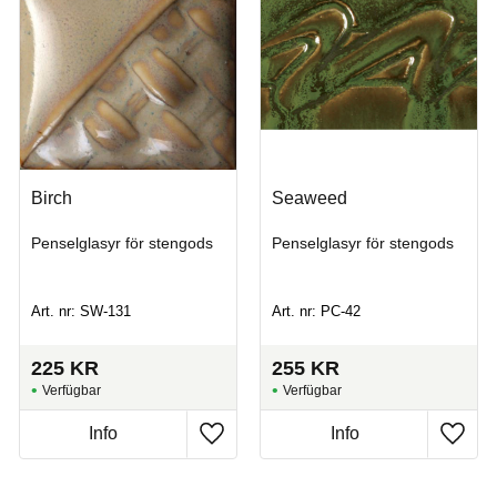
Birch
Seaweed
Penselglasyr för stengods
Penselglasyr för stengods
Art. nr: SW-131
Art. nr: PC-42
225
KR
255
KR