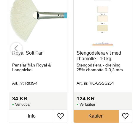
Royal Soft Fan
Stengodslera vit med
chamotte - 10 kg
Penslar från Royal &
Stengodslera - drejning
Langnickel
25% chamotte 0-0,2 mm
Amaryllis
Art. nr: R835-4
Art. nr: KC-GSSG254
Penselglasyr för stengods
34
KR
124
KR
Art. nr: SW-192