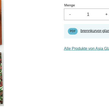
Menge
-
+
brennkurvor-gla
Alle Produkte von Asia G