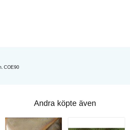
rn. COE90
Andra köpte även