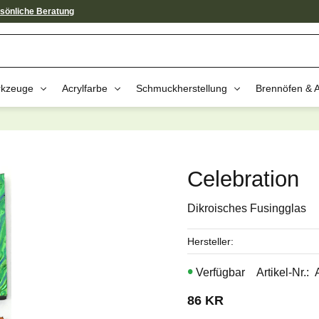
sönliche Beratung
kzeuge
Acrylfarbe
Schmuckherstellung
Brennöfen & 
av dessa produkter kan intressera 
Celebration
Dikroisches Fusingglas
Hersteller
Artikel-Nr.
86
KR