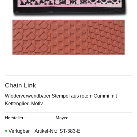
Chain Link
Wiederverwendbarer Stempel aus rotem Gummi mit
Opal Lustre
Kettenglied-Motiv.
Penselglasyr för stengods
Hersteller
Mayco
Artikel-Nr.
ST-383-E
Art. nr: SW-219