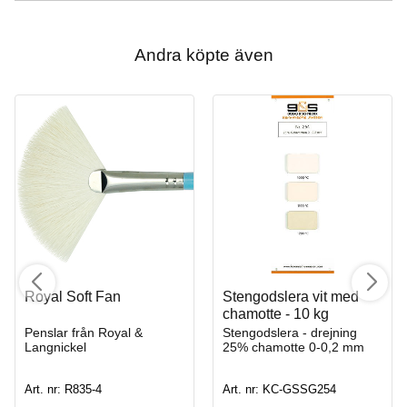
Andra köpte även
Royal Soft Fan
Stengodslera vit med
chamotte - 10 kg
Penslar från Royal &
Stengodslera - drejning
Langnickel
25% chamotte 0-0,2 mm
Art. nr: R835-4
Art. nr: KC-GSSG254