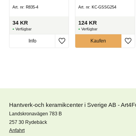
Art. nr: R835-4
Art. nr: KC-GSSG254
34
KR
124
KR
Hantverk-och keramikcenter i Sverige AB - Art4
Landskronavägen 783 B
257 30 Rydebäck
Anfahrt