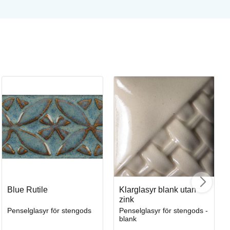
Sm
Pe
Art
Blue Rutile
Klarglasyr blank utan
zink
Penselglasyr för stengods
Penselglasyr för stengods -
blank