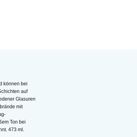
nd können bei
Schichten auf
iedener Glasuren
ebrände mit
ug-
ißem Ton bei
nt. 473 ml.