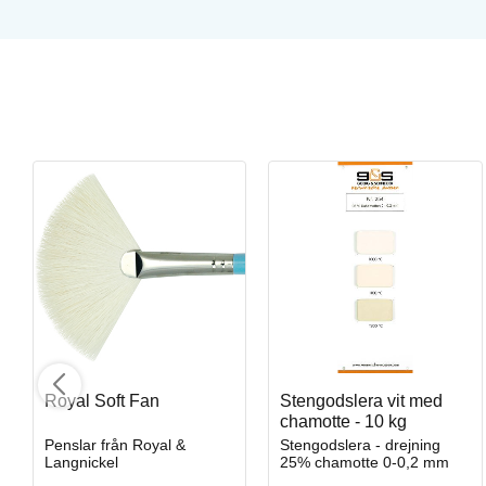
Opal Lustre
Penselglasyr för stengods
Art. nr: SW-219
Royal Soft Fan
Stengodslera vit med
chamotte - 10 kg
Penslar från Royal &
Stengodslera - drejning
Langnickel
25% chamotte 0-0,2 mm