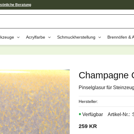
sönliche Beratung
kzeuge
Acrylfarbe
Schmuckherstellung
Brennöfen & 
av dessa produkter kan intressera 
Champagne Q
Pinselglasur für Steinzeu
Hersteller
Artikel-Nr.
259
KR