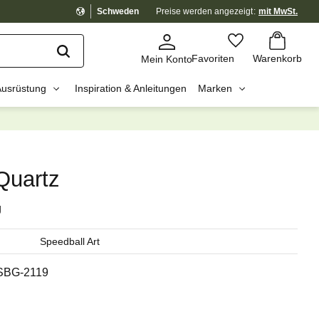
Schweden
Preise werden
angezeigt
mit MwSt.
Warenkorb
Favoriten
Favoriten
Warenkorb
Mein Konto
Ausrüstung
Inspiration & Anleitungen
Marken
dig?
☓
uartz
g
Speedball Art
SBG-2119