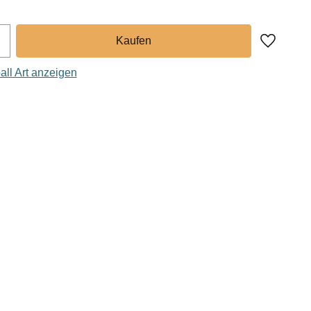
Zu Favor
ll Art anzeigen