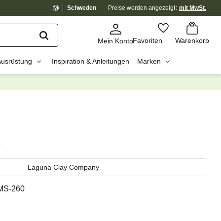
Schweden
Preise werden
angezeigt
mit MwSt.
Warenkorb
Favoriten
Favoriten
Warenkorb
Mein Konto
Ausrüstung
Inspiration & Anleitungen
Marken
dig?
☓
e
Laguna Clay Company
MS-260