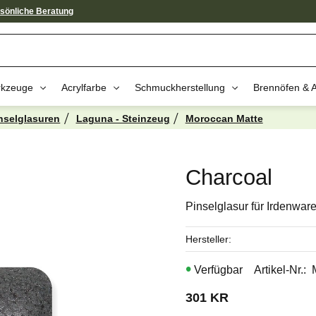
sönliche Beratung
kzeuge
Acrylfarbe
Schmuckherstellung
Brennöfen & 
nselglasuren
Laguna - Steinzeug
Moroccan Matte
av dessa produkter kan intressera 
Charcoal
Pinselglasur für Irdenwar
Hersteller
Artikel-Nr.
301
KR