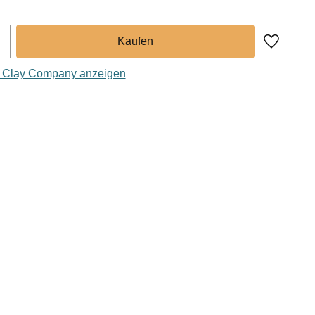
Zu Favor
a Clay Company anzeigen