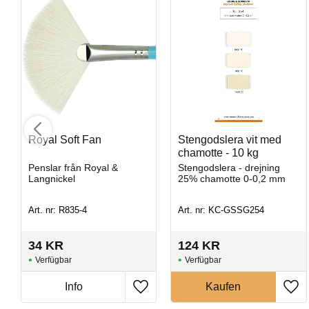
Royal Soft Fan
Stengodslera vit med
chamotte - 10 kg
Opal Lustre
Penslar från Royal &
Stengodslera - drejning
Langnickel
25% chamotte 0-0,2 mm
Penselglasyr för stengods
Art. nr: R835-4
Art. nr: KC-GSSG254
Art. nr: SW-219
34
KR
124
KR