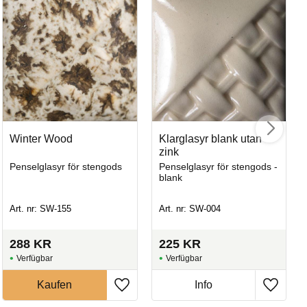
Winter Wood
Klarglasyr blank utan
zink
Sm
Penselglasyr för stengods
Penselglasyr för stengods -
blank
Pe
Art. nr: SW-155
Art. nr: SW-004
Art
288
KR
225
KR