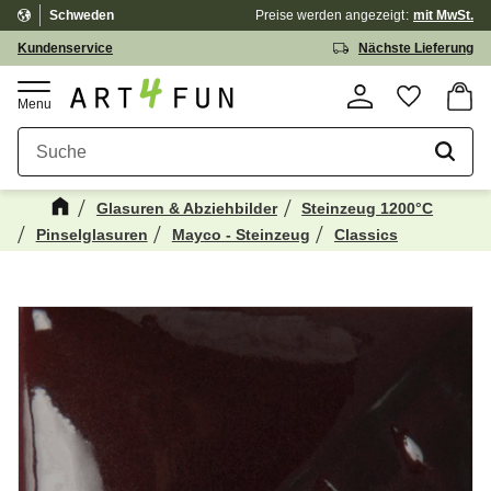
Schweden
Preise werden
angezeigt
mit MwSt.
Menü
Kundenservice
Nächste Lieferung
Waren
Favorit
Glasuren & Abziehbilder
Steinzeug 1200°C
Pinselglasuren
Mayco - Steinzeug
Classics
Kanske någon av dessa produkter kan
☓
intressera dig?