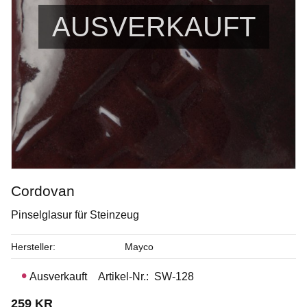
AUSVERKAUFT
Cordovan
Pinselglasur für Steinzeug
Stengodslera med mindre prickar och chamotte - 10 kg
Hersteller
Mayco
Stengodslera - drejning / skulptering 25% chamotte 0-0,2 mm
Ausverkauft
Artikel-Nr.
SW-128
Art. nr: KC-GSSG930
259
KR