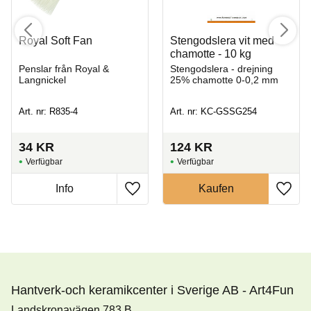
Royal Soft Fan
Stengodslera vit med
chamotte - 10 kg
Penslar från Royal &
Stengodslera - drejning
Langnickel
25% chamotte 0-0,2 mm
Art. nr: R835-4
Art. nr: KC-GSSG254
34
KR
124
KR
Hantverk-och keramikcenter i Sverige AB - Art4Fun
Landskronavägen 783 B