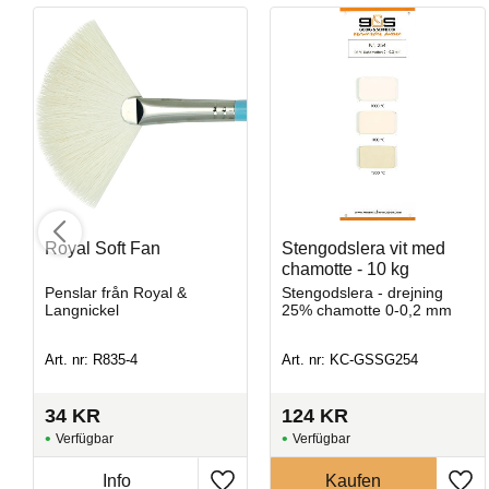
Royal Soft Fan
Stengodslera vit med
Stengodslera med mindre prickar och chamotte - 10 kg
chamotte - 10 kg
Penslar från Royal &
Stengodslera - drejning
Stengodslera - drejning / skulptering 25% chamotte 0-0,2 mm
Langnickel
25% chamotte 0-0,2 mm
Art. nr: R835-4
Art. nr: KC-GSSG254
Art. nr: KC-GSSG930
34
KR
124
KR