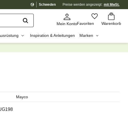
Schweden
Preise werden
angezeigt
mit MwSt.
Warenkorb
Favoriten
Favoriten
Warenkorb
Mein Konto
Ausrüstung
Inspiration & Anleitungen
Marken
dig?
☓
Mayco
UG198