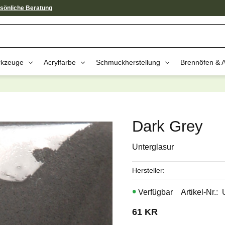
sönliche Beratung
kzeuge
Acrylfarbe
Schmuckherstellung
Brennöfen & 
av dessa produkter kan intressera 
Dark Grey
Unterglasur
Hersteller
Artikel-Nr.
61
KR