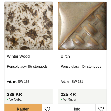
Winter Wood
Birch
Penselglasyr för stengods
Penselglasyr för stengods
Art. nr: SW-155
Art. nr: SW-131
288
KR
225
KR