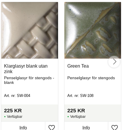
Klarglasyr blank utan
Green Tea
Ma
zink
Penselglasyr för stengods -
Penselglasyr för stengods
Mju
blank
Art. nr: SW-004
Art. nr: SW-108
Art
225
KR
225
KR