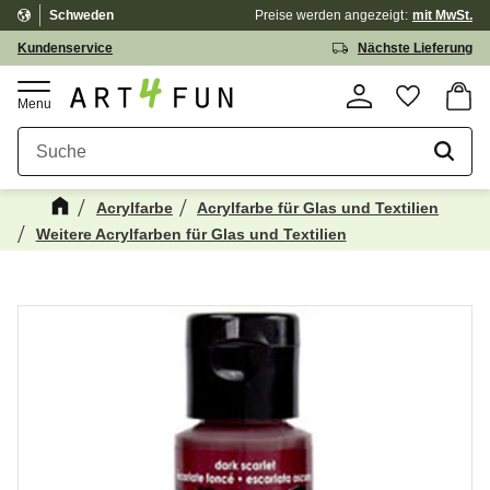
Schweden
Preise werden
angezeigt
mit MwSt.
Menü
Kundenservice
Nächste Lieferung
Waren
Favorit
Acrylfarbe
Acrylfarbe für Glas und Textilien
Weitere Acrylfarben für Glas und Textilien
Kanske någon av dessa produkter kan
☓
intressera dig?