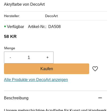
Akrylfarbe von DecoArt
Hersteller
DecoArt
Artikel-Nr.
DA508
58
KR
Menge
-
+
Zu Favor
Alle Produkte von DecoArt anzeigen
Beschreibung
Unsere mehrschichtige Acrylfarbe für Kunst und Handwerk