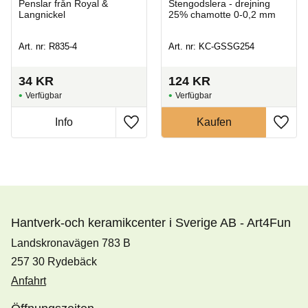
Penslar från Royal &
Stengodslera - drejning
Langnickel
25% chamotte 0-0,2 mm
Art. nr: R835-4
Art. nr: KC-GSSG254
34
KR
124
KR
Hantverk-och keramikcenter i Sverige AB - Art4Fun
Landskronavägen 783 B
257 30 Rydebäck
Anfahrt