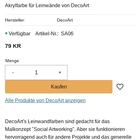
Akrylfarbe für Leinwände von DecoArt
Hersteller
DecoArt
Artikel-Nr.
SA06
79
KR
Menge
-
+
Zu Favor
Alle Produkte von DecoArt anzeigen
DecoArt's Leinwandfarben sind gedacht für das
Malkonzept "Social Artworking". Aber sie funktionieren
hervorragend auch für andere Projekte und das generelle