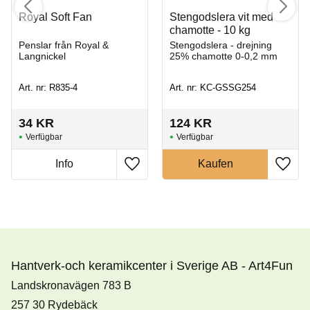
Royal Soft Fan
Stengodslera vit med
chamotte - 10 kg
Penslar från Royal &
Stengodslera - drejning
Langnickel
25% chamotte 0-0,2 mm
Art. nr: R835-4
Art. nr: KC-GSSG254
34
KR
124
KR
Hantverk-och keramikcenter i Sverige AB - Art4Fun
Landskronavägen 783 B
257 30 Rydebäck