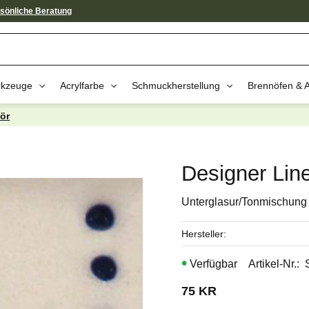
sönliche Beratung
kzeuge
Acrylfarbe
Schmuckherstellung
Brennöfen & 
ör
av dessa produkter kan intressera 
Designer Line
Unterglasur/Tonmischung 
Hersteller
Artikel-Nr.
75
KR