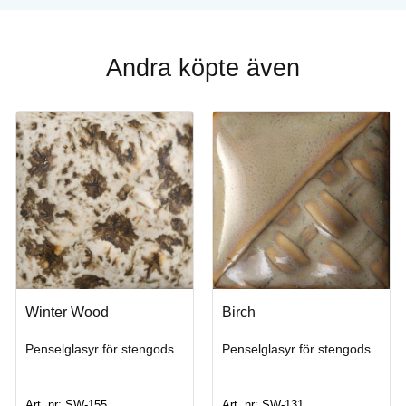
Andra köpte även
ikmålning och andra målningstekniker.
Winter Wood
Birch
Penselglasyr för stengods
Penselglasyr för stengods
Art. nr: SW-155
Art. nr: SW-131