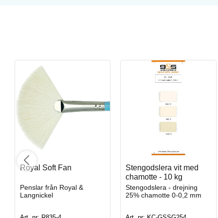
Mayco solfjäderpensel
Mjuk solfjäderpensel av gethår i hög kvalitet, perfekt för keram
Royal Soft Fan
Stengodslera vit med
Art. nr: CB604
chamotte - 10 kg
Penslar från Royal &
Stengodslera - drejning
Langnickel
25% chamotte 0-0,2 mm
Art. nr: R835-4
Art. nr: KC-GSSG254