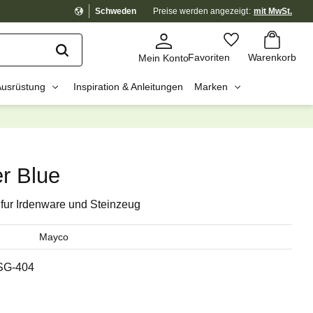
Schweden
Preise werden
angezeigt
mit MwSt.
Warenkorb
Favoriten
Favoriten
Warenkorb
Mein Konto
Ausrüstung
Inspiration & Anleitungen
Marken
dig?
☓
r Blue
fur Irdenware und Steinzeug
Mayco
SG-404