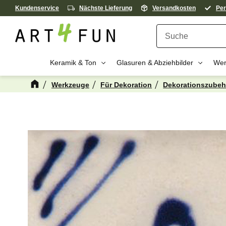
Kundenservice
Nächste Lieferung
Versandkosten
Per
Keramik & Ton
Glasuren & Abziehbilder
Wer
Werkzeuge
Für Dekoration
Dekorationszubeh
Kanske någon 