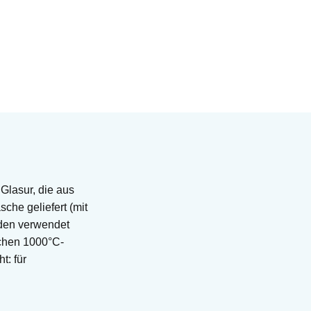
 Glasur, die aus
che geliefert (mit
nden verwendet
schen 1000°C-
t: für