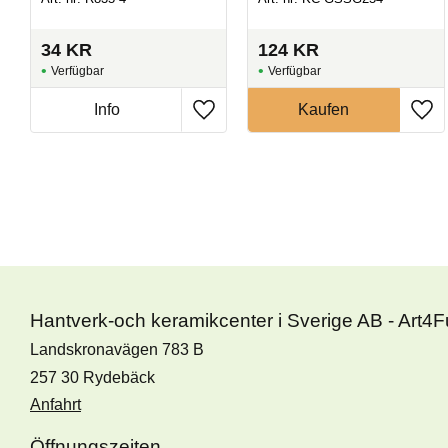
34
KR
124
KR
Hantverk-och keramikcenter i Sverige AB - Art4
Landskronavägen 783 B
257 30 Rydebäck
Anfahrt
Öffnungszeiten