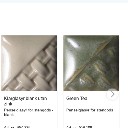
St
St
Klarglasyr blank utan
Green Tea
Ar
zink
Penselglasyr för stengods -
Penselglasyr för stengods
blank
Art. nr: SW-004
Art. nr: SW-108