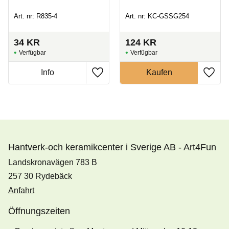
Art. nr: R835-4
Art. nr: KC-GSSG254
34
KR
124
KR
Hantverk-och keramikcenter i Sverige AB - Art4Fun
Landskronavägen 783 B
257 30 Rydebäck
Anfahrt
Öffnungszeiten