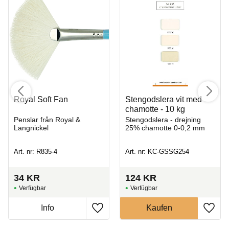
Royal Soft Fan
Stengodslera vit med
chamotte - 10 kg
Penslar från Royal &
Stengodslera - drejning
Langnickel
25% chamotte 0-0,2 mm
Art. nr: R835-4
Art. nr: KC-GSSG254
34
KR
124
KR