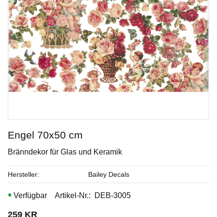
Engel 70x50 cm
Bränndekor für Glas und Keramik
Stengodslera med mindre prickar och chamotte - 10 kg
Hersteller
Bailey Decals
Stengodslera - drejning / skulptering 25% chamotte 0-0,2 mm
Artikel-Nr.
DEB-3005
Art. nr: KC-GSSG930
259
KR