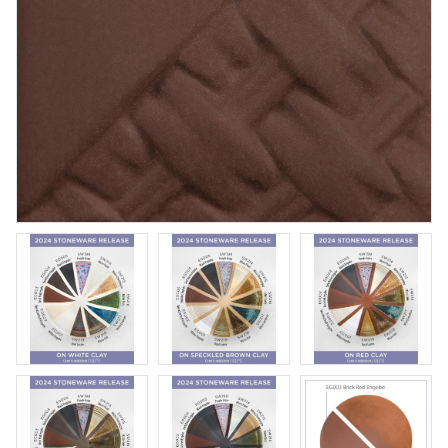
Opal Lustre
Penselglasyr för stengods
Art. nr: SW-219