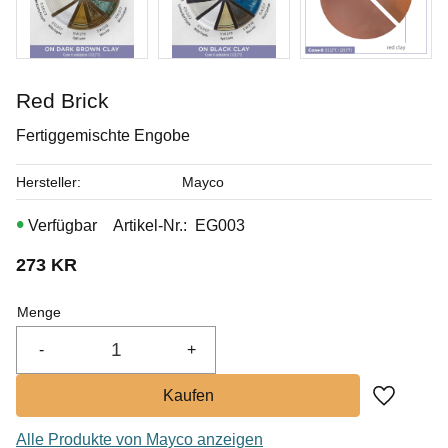
Red Brick
Fertiggemischte Engobe
Hersteller
Mayco
Artikel-Nr.
EG003
273
KR
Menge
-
+
Zu Favor
Alle Produkte von Mayco anzeigen