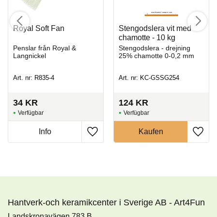
Royal Soft Fan
Stengodslera vit med
chamotte - 10 kg
Penslar från Royal &
Stengodslera - drejning
Langnickel
25% chamotte 0-0,2 mm
Art. nr: R835-4
Art. nr: KC-GSSG254
34
KR
124
KR
Hantverk-och keramikcenter i Sverige AB - Art4Fun
Landskronavägen 783 B