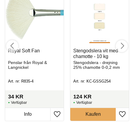
Royal Soft Fan
Stengodslera vit med
chamotte - 10 kg
Penslar från Royal &
Stengodslera - drejning
Langnickel
25% chamotte 0-0,2 mm
Art. nr: R835-4
Art. nr: KC-GSSG254
34
KR
124
KR