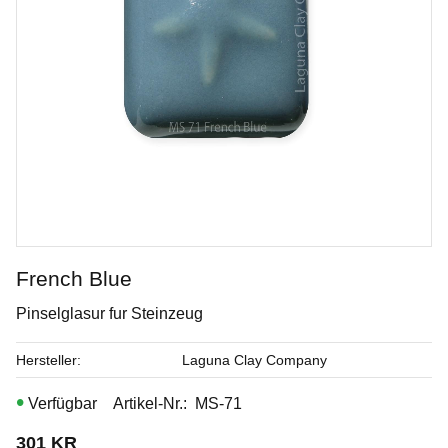
French Blue
Pinselglasur fur Steinzeug
Mayco solfjäderpensel
Hersteller
Laguna Clay Company
Mjuk solfjäderpensel av gethår i hög kvalitet, perfekt för
keramikmålning och andra målningstekniker.
Artikel-Nr.
MS-71
Art. nr: CB604
301
KR