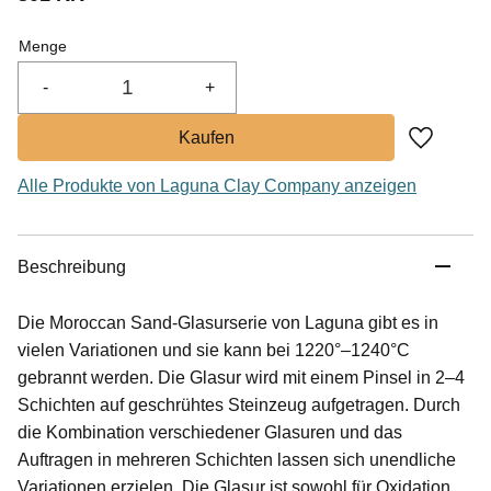
Menge
-
+
Zu Favor
Alle Produkte von Laguna Clay Company anzeigen
Beschreibung
Die Moroccan Sand-Glasurserie von Laguna gibt es in
vielen Variationen und sie kann bei 1220°–1240°C
gebrannt werden. Die Glasur wird mit einem Pinsel in 2–4
Schichten auf geschrühtes Steinzeug aufgetragen. Durch
die Kombination verschiedener Glasuren und das
Auftragen in mehreren Schichten lassen sich unendliche
Variationen erzielen. Die Glasur ist sowohl für Oxidation