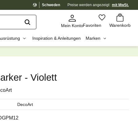
Schweden
Preise werden
angezeigt
mit MwSt.
Warenkorb
Favoriten
Favoriten
Warenkorb
Mein Konto
Ausrüstung
Inspiration & Anleitungen
Marken
dig?
☓
rker - Violett
coArt
DecoArt
DGPM12
Preis: