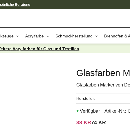
sönliche Beratung
kzeuge
Acrylfarbe
Schmuckherstellung
Brennöfen & 
eitere Acrylfarben für Glas und Textilien
av dessa produkter kan intressera 
Glasfarben Ma
Glasfarben Marker von De
Hersteller
Artikel-Nr.
Reduzierter Preis:
Ursprünglicher 
38
KR
74
KR