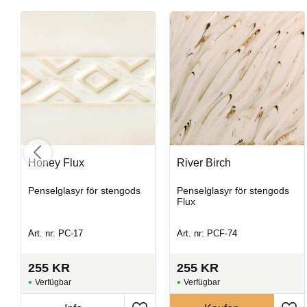
Honey Flux
River Birch
Opal Lustre
Penselglasyr för stengods
Penselglasyr för stengods
Penselglasyr för stengods
Flux
Art. nr: PC-17
Art. nr: PCF-74
Art. nr: SW-219
255
KR
255
KR