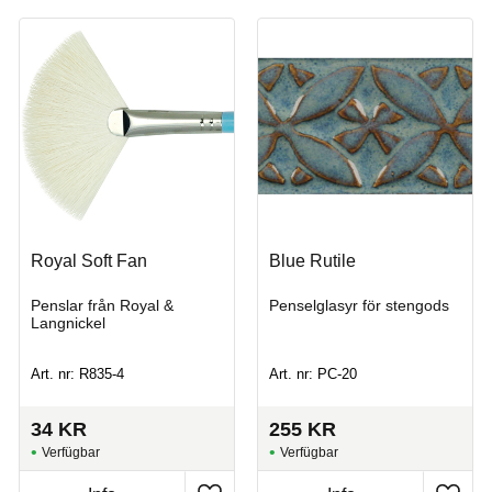
Royal Soft Fan
Blue Rutile
Penslar från Royal &
Penselglasyr för stengods
Langnickel
Art. nr: R835-4
Art. nr: PC-20
34
KR
255
KR