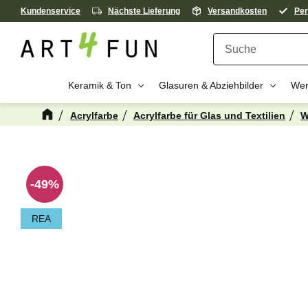
Kundenservice
Nächste Lieferung
Versandkosten
Per
Keramik & Ton
Glasuren & Abziehbilder
Wer
Acrylfarbe
Acrylfarbe für Glas und Textilien
W
Kanske någon 
49
%
REA