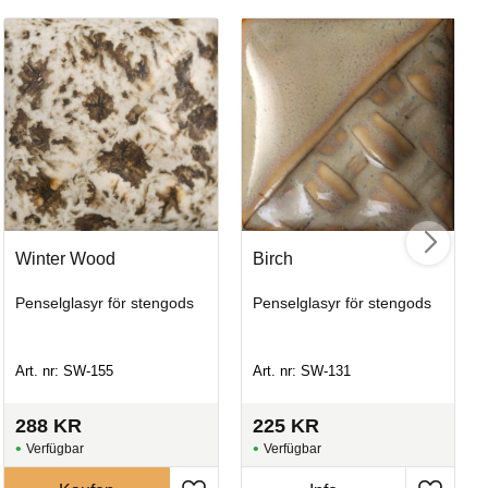
Winter Wood
Birch
S
Penselglasyr för stengods
Penselglasyr för stengods
Pe
Art. nr: SW-155
Art. nr: SW-131
Art
288
KR
225
KR