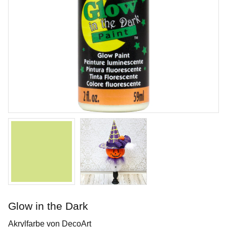
Opal Lustre
Penselglasyr för stengods
Glow in the Dark
Art. nr: SW-219
Akrylfarbe von DecoArt