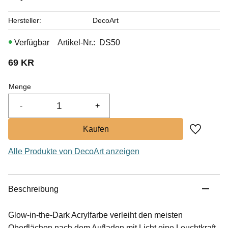
Hersteller
DecoArt
Artikel-Nr.
DS50
69
KR
Menge
-
+
Zu Favor
Alle Produkte von DecoArt anzeigen
Beschreibung
Glow-in-the-Dark Acrylfarbe verleiht den meisten
Oberflächen nach dem Aufladen mit Licht eine Leuchtkraft.