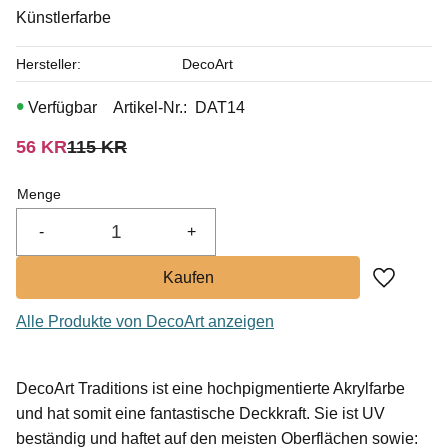
Künstlerfarbe
Hersteller
DecoArt
Artikel-Nr.
DAT14
Reduzierter Preis:
Ursprünglicher Preis:
56
KR
115
KR
Menge
-
+
Zu Favor
Alle Produkte von DecoArt anzeigen
DecoArt Traditions ist eine hochpigmentierte Akrylfarbe
und hat somit eine fantastische Deckkraft. Sie ist UV
beständig und haftet auf den meisten Oberflächen sowie: