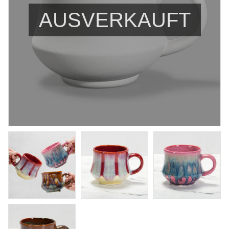
AUSVERKAUFT
Iron Lustre
Penselglasyr för stengods
Art. nr: PC-33