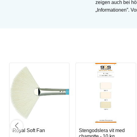
zeigen auch bei hö
„Informationen”. V
Mayco Light Flux
Penselglasyr för stengods
Art. nr: SW-401
Royal Soft Fan
Stengodslera vit med
chamotte - 10 kg