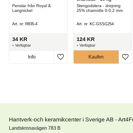
Penslar från Royal &
Stengodslera - drejning
Langnickel
25% chamotte 0-0,2 mm
Art. nr: R835-4
Art. nr: KC-GSSG254
34
KR
124
KR
Hantverk-och keramikcenter i Sverige AB - Art4
Landskronavägen 783 B