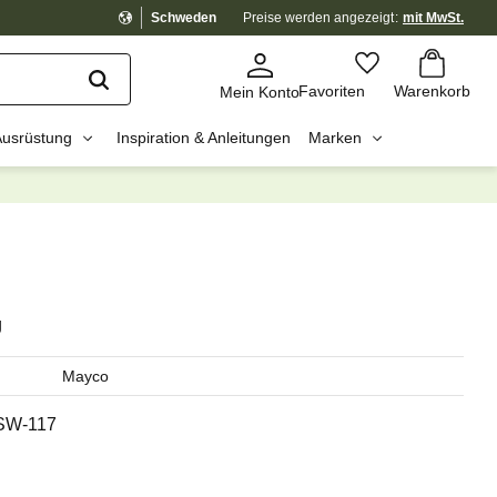
Schweden
Preise werden
angezeigt
mit MwSt.
Warenkorb
Favoriten
Favoriten
Warenkorb
Mein Konto
Ausrüstung
Inspiration & Anleitungen
Marken
dig?
☓
g
Mayco
SW-117