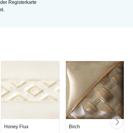
 der Registerkarte
ml.
Op
Pe
Art
Honey Flux
Birch