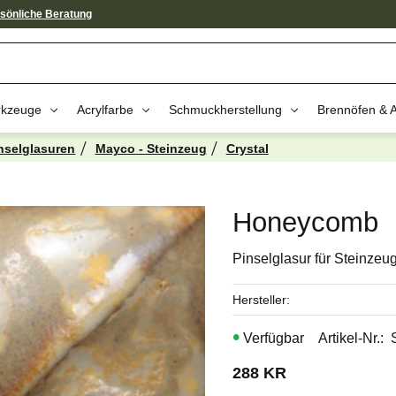
sönliche Beratung
kzeuge
Acrylfarbe
Schmuckherstellung
Brennöfen & 
nselglasuren
Mayco - Steinzeug
Crystal
av dessa produkter kan intressera 
Honeycomb
Pinselglasur für Steinzeu
Hersteller
Artikel-Nr.
288
KR