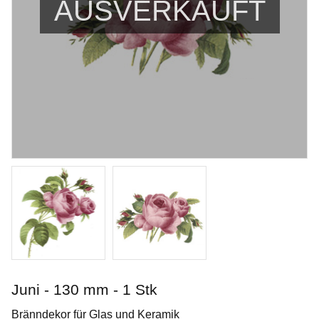
AUSVERKAUFT
Smokey Merlot
Penselglasyr för stengods
Juni - 130 mm - 1 Stk
Art. nr: PC-57
Bränndekor für Glas und Keramik