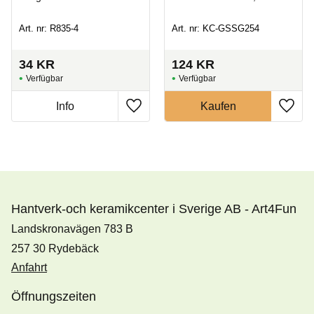
Art. nr: R835-4
Art. nr: KC-GSSG254
34
KR
124
KR
Hantverk-och keramikcenter i Sverige AB - Art4Fun
Landskronavägen 783 B
257 30 Rydebäck
Anfahrt
Öffnungszeiten