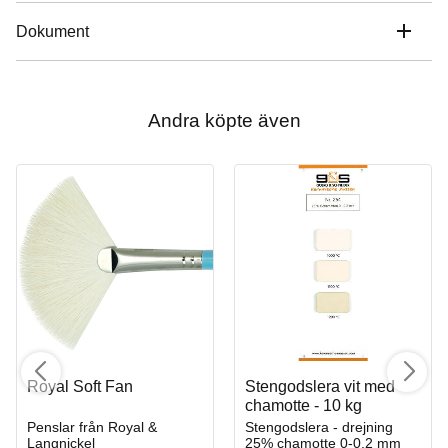
Dokument
Andra köpte även
Royal Soft Fan
Stengodslera vit med
chamotte - 10 kg
Penslar från Royal &
Stengodslera - drejning
Langnickel
25% chamotte 0-0,2 mm