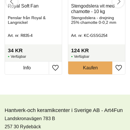
Royal Soft Fan
Stengodslera vit med
chamotte - 10 kg
Penslar från Royal &
Stengodslera - drejning
Langnickel
25% chamotte 0-0,2 mm
Art. nr: R835-4
Art. nr: KC-GSSG254
34
KR
124
KR
Hantverk-och keramikcenter i Sverige AB - Art4Fun
Landskronavägen 783 B
257 30 Rydebäck