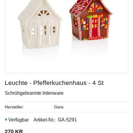
Leuchte - Pfefferkuchenhaus - 4 St
Schrühgebrannte Irdenware
Smokey Merlot
Hersteller
Gare
Penselglasyr för stengods
Artikel-Nr.
GA-5291
Art. nr: PC-57
270
KR