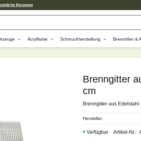
sönliche Beratung
kzeuge
Acrylfarbe
Schmuckherstellung
Brennöfen & 
av dessa produkter kan intressera 
Brenngitter a
cm
Brenngitter aus Edelstahl
Hersteller
Artikel-Nr.