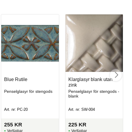
Sm
Blue Rutile
Klarglasyr blank utan
Pe
zink
Penselglasyr för stengods
Penselglasyr för stengods -
blank
Art
Art. nr: PC-20
Art. nr: SW-004
255
KR
225
KR