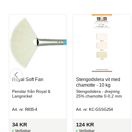
Opal Lustre
Royal Soft Fan
Stengodslera vit med
Penselglasyr för stengods
chamotte - 10 kg
Penslar från Royal &
Stengodslera - drejning
Langnickel
25% chamotte 0-0,2 mm
Art. nr: SW-219
Art. nr: R835-4
Art. nr: KC-GSSG254
34
KR
124
KR