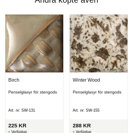
Birch
Winter Wood
Penselglasyr för stengods
Penselglasyr för stengods
Art. nr: SW-131
Art. nr: SW-155
225
KR
288
KR