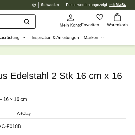
Schweden
Preise werden
angezeigt
mit MwSt.
Warenkorb
Favoriten
Favoriten
Warenkorb
Mein Konto
Ausrüstung
Inspiration & Anleitungen
Marken
dig?
☓
us Edelstahl 2 Stk 16 cm x 16
 – 16 × 16 cm
ArtClay
AC-F018B