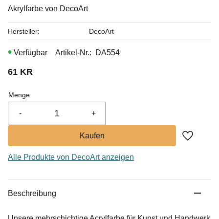
Akrylfarbe von DecoArt
Hersteller
DecoArt
Artikel-Nr.
DA554
61
KR
Menge
-
+
Zu Favor
Alle Produkte von DecoArt anzeigen
Beschreibung
Unsere mehrschichtige Acrylfarbe für Kunst und Handwerk