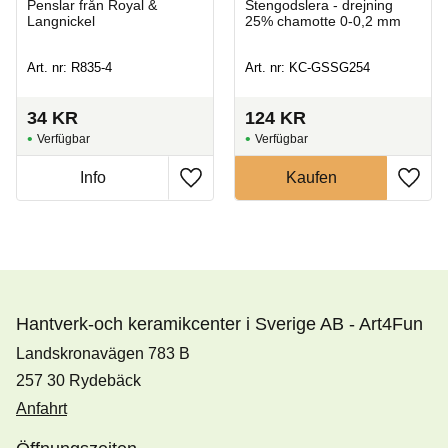
Penslar från Royal &
Stengodslera - drejning
Langnickel
25% chamotte 0-0,2 mm
Art. nr: R835-4
Art. nr: KC-GSSG254
34
KR
124
KR
Hantverk-och keramikcenter i Sverige AB - Art4Fun
Landskronavägen 783 B
257 30 Rydebäck
Anfahrt