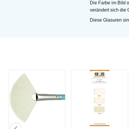
Die Farbe im Bild 
verändert sich die 
Diese Glasuren sin
Opal Lustre
Penselglasyr för stengods
Art. nr: SW-219