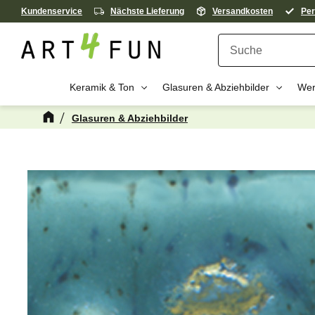
Kundenservice
Nächste Lieferung
Versandkosten
Per
Keramik & Ton
Glasuren & Abziehbilder
Wer
Glasuren & Abziehbilder
Kanske någon 