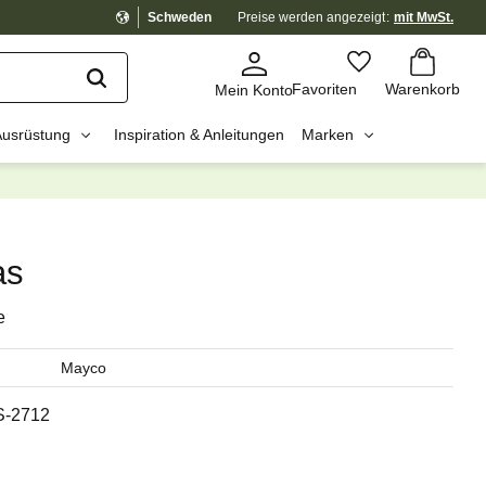
Schweden
Preise werden
angezeigt
mit MwSt.
Warenkorb
Favoriten
Favoriten
Warenkorb
Mein Konto
Ausrüstung
Inspiration & Anleitungen
Marken
dig?
☓
as
e
Mayco
S-2712