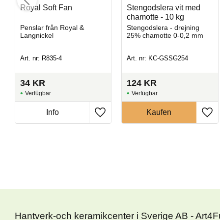
Royal Soft Fan
Stengodslera vit med
chamotte - 10 kg
Penslar från Royal &
Stengodslera - drejning
Langnickel
25% chamotte 0-0,2 mm
Art. nr: R835-4
Art. nr: KC-GSSG254
34
KR
124
KR
Hantverk-och keramikcenter i Sverige AB - Art4