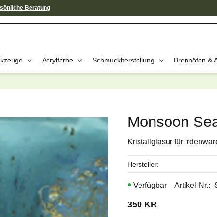
sönliche Beratung
kzeuge
Acrylfarbe
Schmuckherstellung
Brennöfen & 
av dessa produkter kan intressera 
Monsoon Se
Kristallglasur für Irdenwar
Hersteller
Artikel-Nr.
350
KR