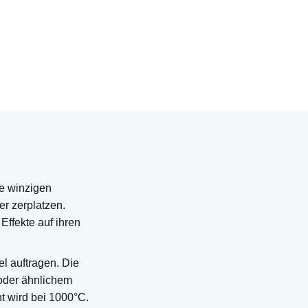
e winzigen
er zerplatzen.
ffekte auf ihren
el auftragen. Die
 oder ähnlichem
t wird bei 1000°C.