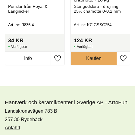
Penslar från Royal &
Stengodslera - drejning
Langnickel
25% chamotte 0-0,2 mm
Art. nr: R835-4
Art. nr: KC-GSSG254
34
KR
124
KR
Hantverk-och keramikcenter i Sverige AB - Art4Fun
Landskronavägen 783 B
257 30 Rydebäck
Anfahrt