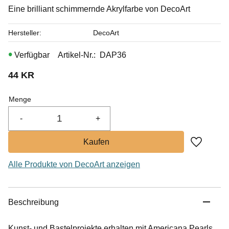
Eine brilliant schimmernde Akrylfarbe von DecoArt
Hersteller
DecoArt
Artikel-Nr.
DAP36
44
KR
Menge
-
+
Zu Favor
Alle Produkte von DecoArt anzeigen
Beschreibung
Kunst- und Bastelprojekte erhalten mit Americana Pearls