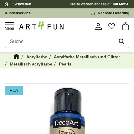
Schweden
Preise werden
angezeigt
mit MwSt.
Menü
Kundenservice
Nächste Lieferung
Waren
Favorit
Acrylfarbe
Acrylfarbe Metallisch und Glitter
Metallisch acrylfarbe
Pearls
Kanske någon av dessa produkter kan
☓
intressera dig?
REA