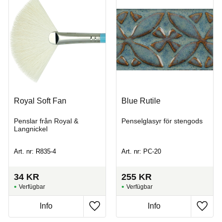
Royal Soft Fan
Blue Rutile
Penslar från Royal &
Penselglasyr för stengods
Langnickel
Art. nr: R835-4
Art. nr: PC-20
34
KR
255
KR