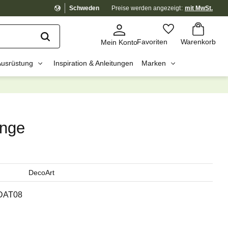
Schweden
Preise werden
angezeigt
mit MwSt.
Warenkorb
Favoriten
Favoriten
Warenkorb
Mein Konto
Ausrüstung
Inspiration & Anleitungen
Marken
dig?
☓
ange
DecoArt
DAT08
Preis: