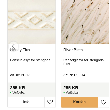
Honey Flux
River Birch
Opal Lustre
Penselglasyr för stengods
Penselglasyr för stengods
Flux
Penselglasyr för stengods
Art. nr: PC-17
Art. nr: PCF-74
Art. nr: SW-219
255
KR
255
KR