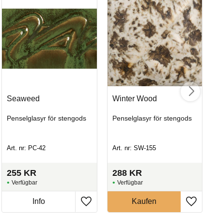
Seaweed
Winter Wood
Am
Penselglasyr för stengods
Penselglasyr för stengods
Pe
Art. nr: PC-42
Art. nr: SW-155
Art
255
KR
288
KR