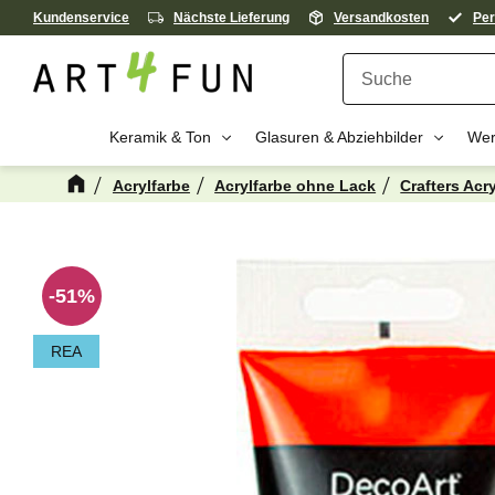
Kundenservice
Nächste Lieferung
Versandkosten
Per
Keramik & Ton
Glasuren & Abziehbilder
Wer
Acrylfarbe
Acrylfarbe ohne Lack
Crafters Acr
Kanske någon 
51
%
REA