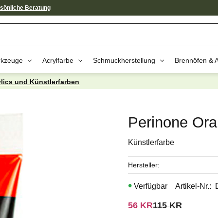
sönliche Beratung
kzeuge
Acrylfarbe
Schmuckherstellung
Brennöfen & 
ylics und Künstlerfarben
av dessa produkter kan intressera 
Perinone Or
Künstlerfarbe
Hersteller
Artikel-Nr.
Reduzierter Preis:
Ursprünglicher 
56
KR
115
KR