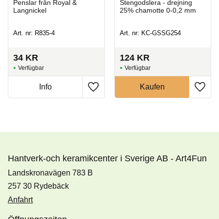
Penslar från Royal &
Stengodslera - drejning
Langnickel
25% chamotte 0-0,2 mm
Art. nr: R835-4
Art. nr: KC-GSSG254
34
KR
124
KR
Hantverk-och keramikcenter i Sverige AB - Art4Fun
Landskronavägen 783 B
257 30 Rydebäck
Anfahrt