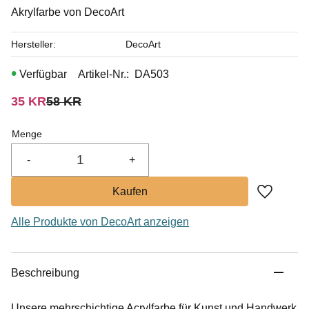
Akrylfarbe von DecoArt
Hersteller
DecoArt
Artikel-Nr.
DA503
Reduzierter Preis:
Ursprünglicher Preis:
35
KR
58
KR
Menge
-
+
Zu Favor
Alle Produkte von DecoArt anzeigen
Beschreibung
Unsere mehrschichtige Acrylfarbe für Kunst und Handwerk