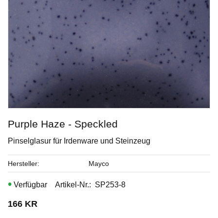
Purple Haze - Speckled
Pinselglasur für Irdenware und Steinzeug
Opal Lustre
Hersteller
Mayco
Penselglasyr för stengods
Artikel-Nr.
SP253-8
Art. nr: SW-219
166
KR