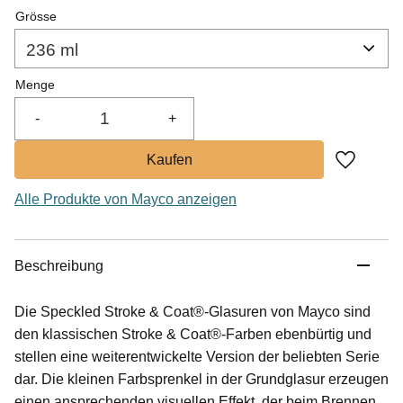
Grösse
Menge
-
+
Zu Favor
Alle Produkte von Mayco anzeigen
Beschreibung
Die Speckled Stroke & Coat®-Glasuren von Mayco sind
den klassischen Stroke & Coat®-Farben ebenbürtig und
stellen eine weiterentwickelte Version der beliebten Serie
dar. Die kleinen Farbsprenkel in der Grundglasur erzeugen
einen ansprechenden visuellen Effekt, der beim Brennen