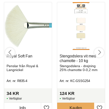
Royal Soft Fan
Stengodslera vit med
chamotte - 10 kg
Penslar från Royal &
Stengodslera - drejning
Langnickel
25% chamotte 0-0,2 mm
Art. nr: R835-4
Art. nr: KC-GSSG254
34
KR
124
KR