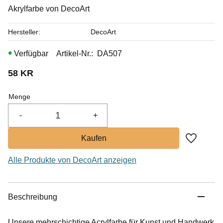
Akrylfarbe von DecoArt
Hersteller
DecoArt
Artikel-Nr.
DA507
58
KR
Menge
-
+
Zu Favor
Alle Produkte von DecoArt anzeigen
Beschreibung
Unsere mehrschichtige Acrylfarbe für Kunst und Handwerk