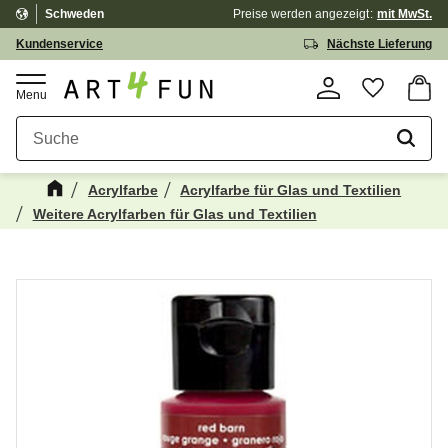
Schweden
Preise werden
angezeigt
mit MwSt.
Menü
Kundenservice
Nächste Lieferung
Waren
Favorit
Acrylfarbe
Acrylfarbe für Glas und Textilien
Weitere Acrylfarben für Glas und Textilien
Kanske någon av dessa produkter kan
☓
intressera dig?