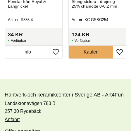
Penslar från Royal &
Stengodslera - drejning
Langnickel
25% chamotte 0-0,2 mm
Art. nr: R835-4
Art. nr: KC-GSSG254
34
KR
124
KR
Hantverk-och keramikcenter i Sverige AB - Art4Fun
Landskronavägen 783 B
257 30 Rydebäck
Anfahrt