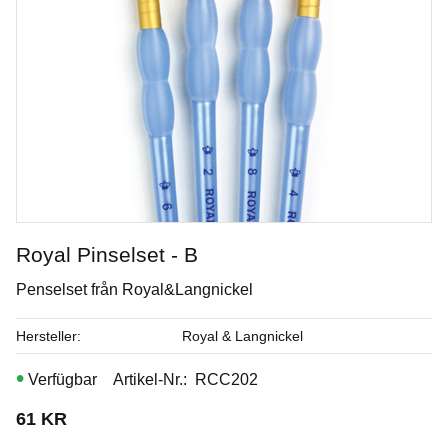
Royal Pinselset - B
Penselset från Royal&Langnickel
Opal Lustre
Hersteller
Royal & Langnickel
Penselglasyr för stengods
Artikel-Nr.
RCC202
Art. nr: SW-219
61
KR