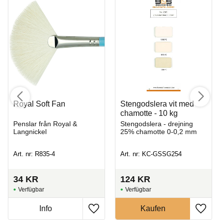
Royal Soft Fan
Stengodslera vit med
chamotte - 10 kg
Penslar från Royal &
Stengodslera - drejning
Langnickel
25% chamotte 0-0,2 mm
Art. nr: R835-4
Art. nr: KC-GSSG254
34
KR
124
KR